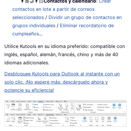
👩🏼‍🤝‍👩🏻
Contactos y calendario
:
Crear
contactos en lote a partir de correos
seleccionados
/
Dividir un grupo de contactos en
grupos individuales
/
Eliminar recordatorio de
cumpleaños
...
Utilice Kutools en su idioma preferido: compatible con
inglés, español, alemán, francés, chino y más de 40
idiomas adicionales.
Desbloquee Kutools para Outlook al instante con un
solo clic. ¡No espere más: descárguelo ahora y
potencie su eficiencia!