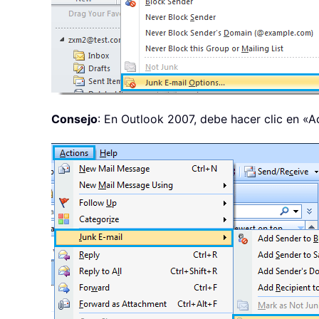
Consejo
: En Outlook 2007, debe hacer clic en «