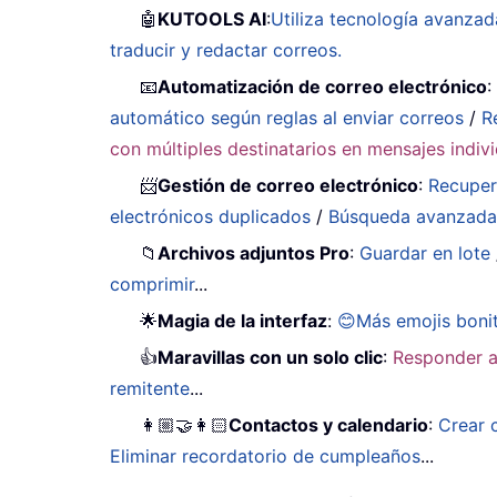
🤖
KUTOOLS AI
:
Utiliza tecnología avanzad
traducir y redactar correos.
📧
Automatización de correo electrónico
automático según reglas al enviar correos
/
R
con múltiples destinatarios en mensajes indiv
📨
Gestión de correo electrónico
:
Recuper
electrónicos duplicados
/
Búsqueda avanzad
📁
Archivos adjuntos Pro
:
Guardar en lote
comprimir
...
🌟
Magia de la interfaz
:
😊Más emojis boni
👍
Maravillas con un solo clic
:
Responder a
remitente
...
👩🏼‍🤝‍👩🏻
Contactos y calendario
:
Crear 
Eliminar recordatorio de cumpleaños
...