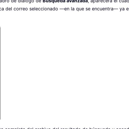
adro de diálogo de
Búsqueda avanzada
, aparecerá el cua
fica del correo seleccionado —en la que se encuentra— ya