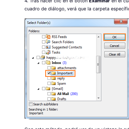
4. Tras hacer clic en el botón
Examinar
en el cu
cuadro de diálogo, verá que la carpeta especí