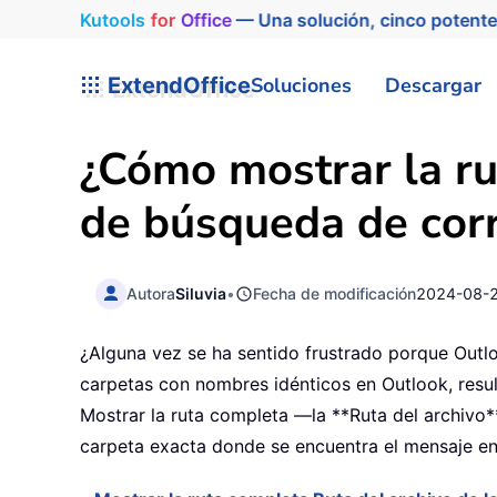
Kutools
for
Office
— Una solución, cinco potente
ExtendOffice
Soluciones
Descargar
¿Cómo mostrar la ru
de búsqueda de corr
Autora
Siluvia
•
Fecha de modificación
2024-08-
¿Alguna vez se ha sentido frustrado porque Outl
carpetas con nombres idénticos en Outlook, resul
Mostrar la ruta completa —la **Ruta del archivo*
carpeta exacta donde se encuentra el mensaje enc