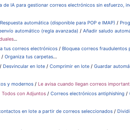
a de IA para gestionar correos electrónicos sin esfuerzo, in
:
Respuesta automática (disponible para POP e IMAP)
/
Prog
eenvío automático (regla avanzada)
/
Añadir saludo autom
iduales
...
a tus correos electrónicos
/
Bloquea correos fraudulentos p
a
/
Organiza tus carpetas
…
/
Desvincular en lote
/
Comprimir en lote
/
Guardar automá
tos y modernos
/
Le avisa cuando llegan correos importan
 Todos con Adjuntos
/
Correos electrónicos antiphishing
/
contactos en lote a partir de correos seleccionados
/
Divid