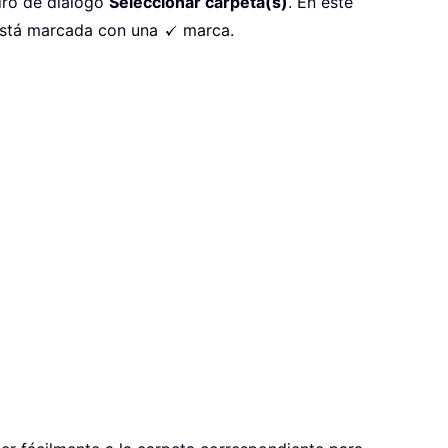
dro de diálogo
Seleccionar carpeta(s)
. En este
 está marcada con una
marca.