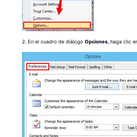
2. En el cuadro de diálogo
Opciones
, haga clic 