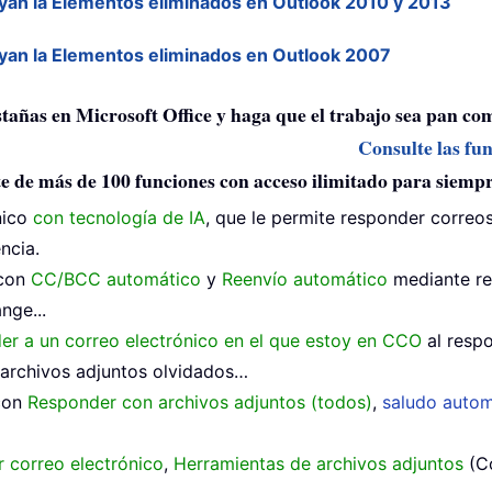
uyan la Elementos eliminados en Outlook 2010 y 2013
uyan la Elementos eliminados en Outlook 2007
estañas en Microsoft Office y haga que el trabajo sea pan co
Consulte las fu
e de más de 100 funciones con acceso ilimitado para siemp
nico
con tecnología de IA
, que le permite responder correos
ncia.
 con
CC/BCC automático
y
Reenvío automático
mediante re
nge...
der a un correo electrónico en el que estoy en CCO
al respo
archivos adjuntos olvidados…
 con
Responder con archivos adjuntos (todos)
,
saludo autom
 correo electrónico
,
Herramientas de archivos adjuntos
(Co