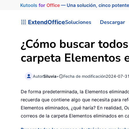
Kutools
for
Office
— Una solución, cinco potente
ExtendOffice
Soluciones
Descargar
¿Cómo buscar todos 
carpeta Elementos 
Autor
Siluvia
•
Fecha de modificación
2024-07-3
De forma predeterminada, la Elementos eliminados
recuerda que contiene algo que necesita para ref
Elementos eliminados, ¿qué haría? En realidad, O
correos de la carpeta Elementos eliminados en ca