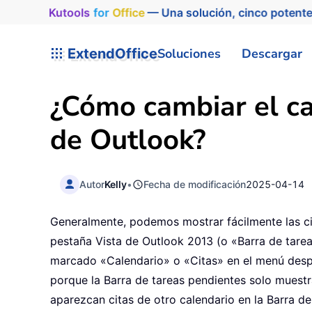
Kutools
for
Office
— Una solución, cinco potente
ExtendOffice
Soluciones
Descargar
¿Cómo cambiar el ca
de Outlook?
Autor
Kelly
•
Fecha de modificación
2025-04-14
Generalmente, podemos mostrar fácilmente las ci
pestaña Vista de Outlook 2013 (o «Barra de tare
marcado «Calendario» o «Citas» en el menú desple
porque la Barra de tareas pendientes solo muestr
aparezcan citas de otro calendario en la Barra d