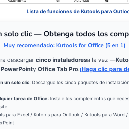
Lista de funciones de Kutools para Outlo
n solo clic — Obtenga todos los comp
Muy recomendado: Kutools for Office (5 en 1)
ara descargar
cinco instaladores
a la vez —
Kuto
 PowerPoint
y
Office Tab Pro
.
¡Haga clic para d
 un solo clic
: Descargue los cinco paquetes de instalació
lquier tarea de Office
: Instale los complementos que necesi
ite.
ols para Excel / Kutools para Outlook / Kutools para Word /
erPoint