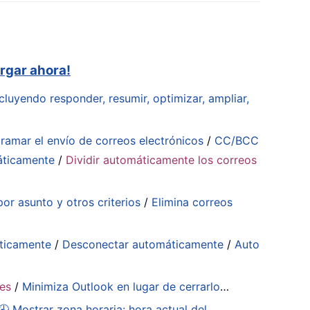
rgar ahora!
cluyendo responder, resumir, optimizar, ampliar,
ramar el envío de correos electrónicos
/
CC/BCC
áticamente
/
Dividir automáticamente los correos
or asunto y otros criterios
/
Elimina correos
ticamente
/
Desconectar automáticamente
/
Auto
tes
/
Minimiza Outlook en lugar de cerrarlo
…
🕘 Mostrar zona horaria: hora actual del