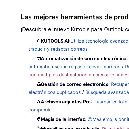
Las mejores herramientas de produ
¡Descubra el nuevo Kutools para Outlook c
🤖
KUTOOLS AI
:
Utiliza tecnología avanzad
traducir y redactar correos.
📧
Automatización de correo electrónico
automático según reglas al enviar correos
/
R
con múltiples destinatarios en mensajes indiv
📨
Gestión de correo electrónico
:
Recuper
electrónicos duplicados
/
Búsqueda avanzad
📁
Archivos adjuntos Pro
:
Guardar en lote
comprimir
...
🌟
Magia de la interfaz
:
😊Más emojis boni
👍
Maravillas con un solo clic
:
Responder a