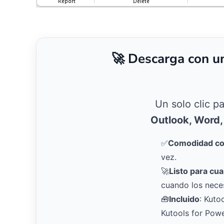
🚀 Descarga con u
Un solo clic p
Outlook, Word,
✅
Comodidad con
vez.
🚀
Listo para cua
cuando los neces
🧰
Incluido
: Kuto
Kutools for Pow