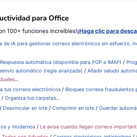
ctividad para Office
on 100+ funciones increíbles!
¡Haga clic para desca
a de IA para gestionar correos electrónicos sin esfuerzo, in
:
Respuesta automática (disponible para POP e IMAP)
/
Prog
eenvío automático (regla avanzada)
/
Añadir saludo autom
iduales
...
a tus correos electrónicos
/
Bloquea correos fraudulentos p
a
/
Organiza tus carpetas
…
/
Desvincular en lote
/
Comprimir en lote
/
Guardar automá
tos y modernos
/
Le avisa cuando llegan correos importan
 Todos con Adjuntos
/
Correos electrónicos antiphishing
/