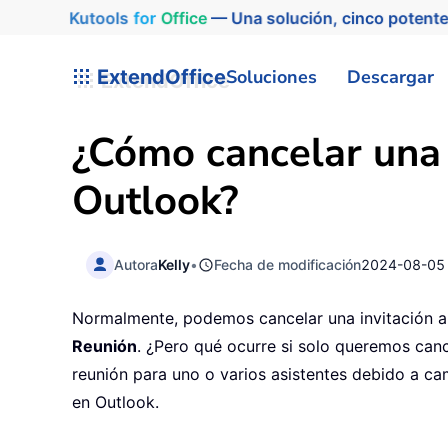
Kutools
for
Office
— Una solución, cinco potente
ExtendOffice
Soluciones
Descargar
¿Cómo cancelar una 
Outlook?
Autora
Kelly
•
Fecha de modificación
2024-08-05
Normalmente, podemos cancelar una invitación a 
Reunión
. ¿Pero qué ocurre si solo queremos cance
reunión para uno o varios asistentes debido a ca
en Outlook.