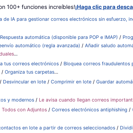
on 100+ funciones increíbles!
¡Haga clic para desca
a de IA para gestionar correos electrónicos sin esfuerzo, in
:
Respuesta automática (disponible para POP e IMAP)
/
Prog
eenvío automático (regla avanzada)
/
Añadir saludo autom
iduales
...
a tus correos electrónicos
/
Bloquea correos fraudulentos p
a
/
Organiza tus carpetas
…
/
Desvincular en lote
/
Comprimir en lote
/
Guardar automá
tos y modernos
/
Le avisa cuando llegan correos importan
 Todos con Adjuntos
/
Correos electrónicos antiphishing
/
contactos en lote a partir de correos seleccionados
/
Divid