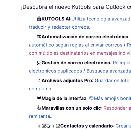
¡Descubra el nuevo Kutools para Outlook c
🤖
KUTOOLS AI
:
Utiliza tecnología avanzad
traducir y redactar correos.
📧
Automatización de correo electrónico
automático según reglas al enviar correos
/
R
con múltiples destinatarios en mensajes indiv
📨
Gestión de correo electrónico
:
Recuper
electrónicos duplicados
/
Búsqueda avanzad
📁
Archivos adjuntos Pro
:
Guardar en lote
comprimir
...
🌟
Magia de la interfaz
:
😊Más emojis boni
👍
Maravillas con un solo clic
:
Responder a
remitente
...
👩🏼‍🤝‍👩🏻
Contactos y calendario
:
Crear 