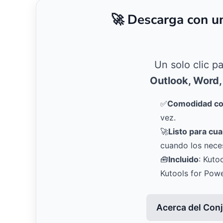
🚀 Descarga con u
Un solo clic p
Outlook, Word,
✅
Comodidad con
vez.
🚀
Listo para cua
cuando los neces
🧰
Incluido
: Kuto
Kutools for Pow
Acerca del Con