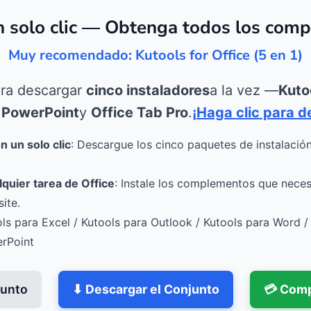
n solo clic — Obtenga todos los comp
Muy recomendado: Kutools for Office (5 en 1)
ara descargar
cinco instaladores
a la vez —
Kuto
 PowerPoint
y
Office Tab Pro
.
¡Haga clic para d
 un solo clic
: Descargue los cinco paquetes de instalació
lquier tarea de Office
: Instale los complementos que necesi
ite.
ols para Excel / Kutools para Outlook / Kutools para Word /
erPoint
junto
⬇ Descargar el Conjunto
💳 Comp