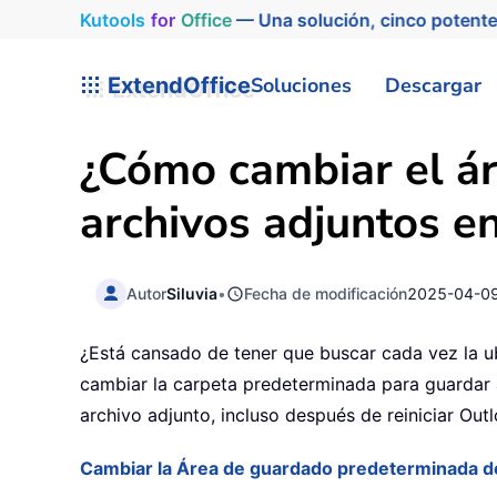
Kutools
for
Office
— Una solución, cinco potente
ExtendOffice
Soluciones
Descargar
¿Cómo cambiar el á
archivos adjuntos e
Autor
Siluvia
•
Fecha de modificación
2025-04-0
¿Está cansado de tener que buscar cada vez la ub
cambiar la carpeta predeterminada para guardar 
archivo adjunto, incluso después de reiniciar Outl
Cambiar la Área de guardado predeterminada de