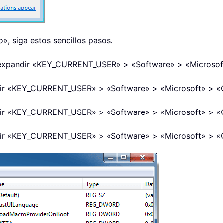
o», siga estos sencillos pasos.
ra expandir «KEY_CURRENT_USER» > «Software» > «Microsoft
ndir «KEY_CURRENT_USER» > «Software» > «Microsoft» > «O
ndir «KEY_CURRENT_USER» > «Software» > «Microsoft» > «O
ndir «KEY_CURRENT_USER» > «Software» > «Microsoft» > «O