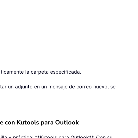
áticamente la carpeta especificada.
rtar un adjunto en un mensaje de correo nuevo, se
te con Kutools para Outlook
lla y práctica: **Kutools para Outlook**. Con su