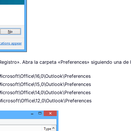
Registro». Abra la carpeta «Preferences»
siguiendo una de l
rosoft\Office\16,0\Outlook\Preferences
rosoft\Office\15,0\Outlook\Preferences
rosoft\Office\14,0\Outlook\Preferences
rosoft\Office\12,0\Outlook\Preferences