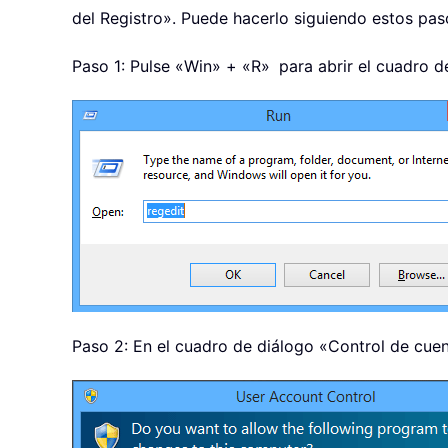
del Registro». Puede hacerlo siguiendo estos pas
Paso 1: Pulse «Win»
+ «R»
para abrir el cuadro d
Paso 2: En el cuadro de diálogo «Control de cuen