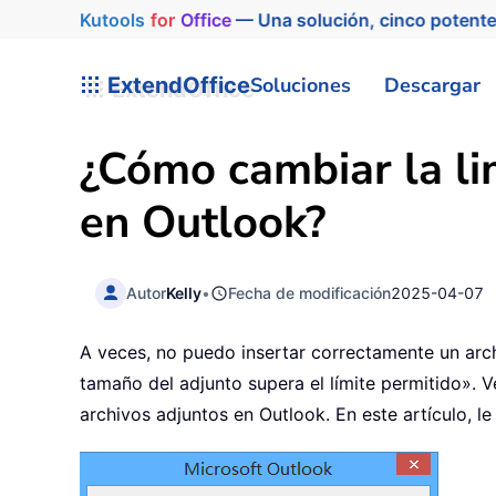
Kutools
for
Office
— Una solución, cinco potente
ExtendOffice
Soluciones
Descargar
¿Cómo cambiar la li
en Outlook?
Autor
Kelly
•
Fecha de modificación
2025-04-07
A veces, no puedo insertar correctamente un arch
tamaño del adjunto supera el límite permitido». V
archivos adjuntos en Outlook. En este artículo, l