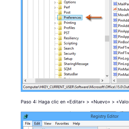
Paso 4: Haga clic en «Editar»
> «Nuevo» > «Valor