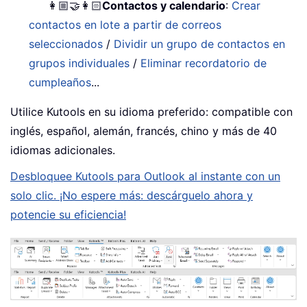
👩🏼‍🤝‍👩🏻
Contactos y calendario
:
Crear
contactos en lote a partir de correos
seleccionados
/
Dividir un grupo de contactos en
grupos individuales
/
Eliminar recordatorio de
cumpleaños
...
Utilice Kutools en su idioma preferido: compatible con
inglés, español, alemán, francés, chino y más de 40
idiomas adicionales.
Desbloquee Kutools para Outlook al instante con un
solo clic. ¡No espere más: descárguelo ahora y
potencie su eficiencia!