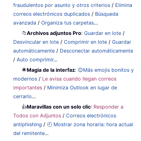
fraudulentos por asunto y otros criterios
/
Elimina
correos electrónicos duplicados
/
Búsqueda
avanzada
/
Organiza tus carpetas
…
📁
Archivos adjuntos Pro
:
Guardar en lote
/
Desvincular en lote
/
Comprimir en lote
/
Guardar
automáticamente
/
Desconectar automáticamente
/
Auto comprimir
...
🌟
Magia de la interfaz
:
😊Más emojis bonitos y
modernos
/
Le avisa cuando llegan correos
importantes
/
Minimiza Outlook en lugar de
cerrarlo
…
👍
Maravillas con un solo clic
:
Responder a
Todos con Adjuntos
/
Correos electrónicos
antiphishing
/
🕘 Mostrar zona horaria: hora actual
del remitente
...