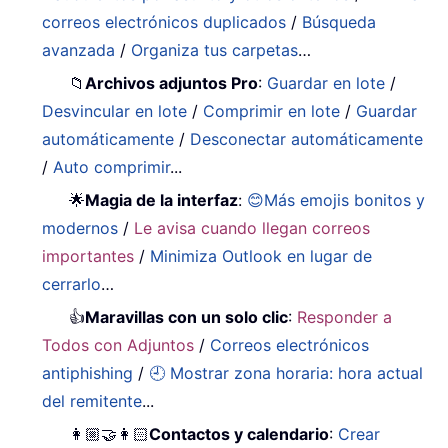
correos electrónicos duplicados
/
Búsqueda
avanzada
/
Organiza tus carpetas
…
📁
Archivos adjuntos Pro
:
Guardar en lote
/
Desvincular en lote
/
Comprimir en lote
/
Guardar
automáticamente
/
Desconectar automáticamente
/
Auto comprimir
...
🌟
Magia de la interfaz
:
😊Más emojis bonitos y
modernos
/
Le avisa cuando llegan correos
importantes
/
Minimiza Outlook en lugar de
cerrarlo
…
👍
Maravillas con un solo clic
:
Responder a
Todos con Adjuntos
/
Correos electrónicos
antiphishing
/
🕘 Mostrar zona horaria: hora actual
del remitente
...
👩🏼‍🤝‍👩🏻
Contactos y calendario
:
Crear