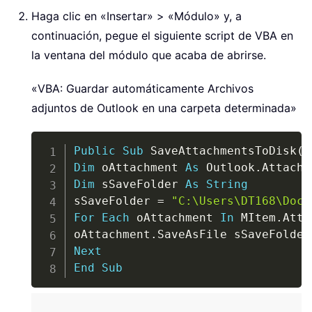
Haga clic en «Insertar» > «Módulo» y, a
continuación, pegue el siguiente script de VBA en
la ventana del módulo que acaba de abrirse.
«VBA: Guardar automáticamente Archivos
adjuntos de Outlook en una carpeta determinada»
Copy
Public
Sub
 SaveAttachmentsToDisk
(
M
Dim
 oAttachment 
As
 Outlook
.
Dim
 sSaveFolder 
As
String
sSaveFolder 
=
"C:\Users\DT168\Docu
For
Each
 oAttachment 
In
 MItem
.
Atta
oAttachment
.
SaveAsFile sSaveFolder
Next
End
Sub