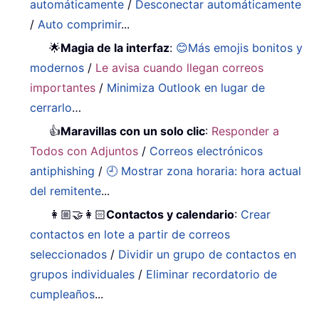
automáticamente
/
Desconectar automáticamente
/
Auto comprimir
...
🌟
Magia de la interfaz
:
😊Más emojis bonitos y
modernos
/
Le avisa cuando llegan correos
importantes
/
Minimiza Outlook en lugar de
cerrarlo
…
👍
Maravillas con un solo clic
:
Responder a
Todos con Adjuntos
/
Correos electrónicos
antiphishing
/
🕘 Mostrar zona horaria: hora actual
del remitente
...
👩🏼‍🤝‍👩🏻
Contactos y calendario
:
Crear
contactos en lote a partir de correos
seleccionados
/
Dividir un grupo de contactos en
grupos individuales
/
Eliminar recordatorio de
cumpleaños
...