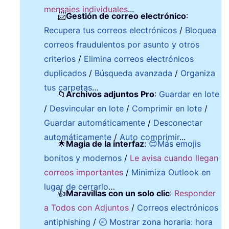
mensajes individuales
...
📨
Gestión de correo electrónico
:
Recupera tus correos electrónicos
/
Bloquea
correos fraudulentos por asunto y otros
criterios
/
Elimina correos electrónicos
duplicados
/
Búsqueda avanzada
/
Organiza
tus carpetas
…
📁
Archivos adjuntos Pro
:
Guardar en lote
/
Desvincular en lote
/
Comprimir en lote
/
Guardar automáticamente
/
Desconectar
automáticamente
/
Auto comprimir
...
🌟
Magia de la interfaz
:
😊Más emojis
bonitos y modernos
/
Le avisa cuando llegan
correos importantes
/
Minimiza Outlook en
lugar de cerrarlo
…
👍
Maravillas con un solo clic
:
Responder
a Todos con Adjuntos
/
Correos electrónicos
antiphishing
/
🕘 Mostrar zona horaria: hora