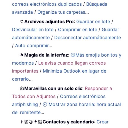
correos electrónicos duplicados
/
Búsqueda
avanzada
/
Organiza tus carpetas
…
📁
Archivos adjuntos Pro
:
Guardar en lote
/
Desvincular en lote
/
Comprimir en lote
/
Guardar
automáticamente
/
Desconectar automáticamente
/
Auto comprimir
...
🌟
Magia de la interfaz
:
😊Más emojis bonitos y
modernos
/
Le avisa cuando llegan correos
importantes
/
Minimiza Outlook en lugar de
cerrarlo
…
👍
Maravillas con un solo clic
:
Responder a
Todos con Adjuntos
/
Correos electrónicos
antiphishing
/
🕘 Mostrar zona horaria: hora actual
del remitente
...
👩🏼‍🤝‍👩🏻
Contactos y calendario
:
Crear