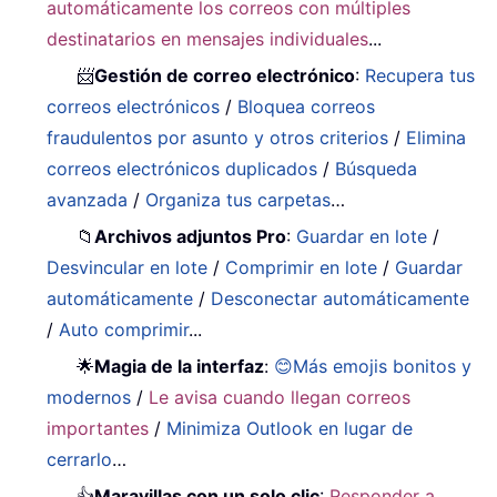
automáticamente los correos con múltiples
destinatarios en mensajes individuales
...
📨
Gestión de correo electrónico
:
Recupera tus
correos electrónicos
/
Bloquea correos
fraudulentos por asunto y otros criterios
/
Elimina
correos electrónicos duplicados
/
Búsqueda
avanzada
/
Organiza tus carpetas
…
📁
Archivos adjuntos Pro
:
Guardar en lote
/
Desvincular en lote
/
Comprimir en lote
/
Guardar
automáticamente
/
Desconectar automáticamente
/
Auto comprimir
...
🌟
Magia de la interfaz
:
😊Más emojis bonitos y
modernos
/
Le avisa cuando llegan correos
importantes
/
Minimiza Outlook en lugar de
cerrarlo
…
👍
Maravillas con un solo clic
:
Responder a