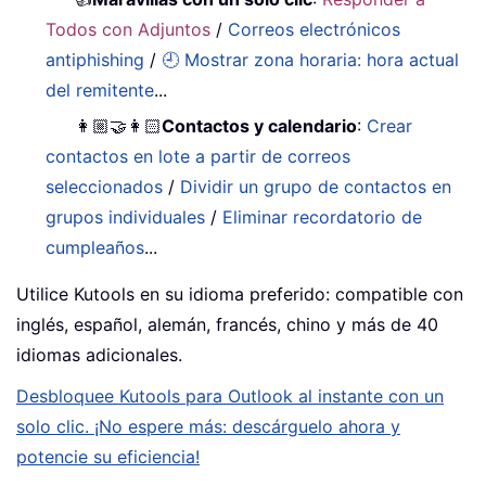
Todos con Adjuntos
/
Correos electrónicos
antiphishing
/
🕘 Mostrar zona horaria: hora actual
del remitente
...
👩🏼‍🤝‍👩🏻
Contactos y calendario
:
Crear
contactos en lote a partir de correos
seleccionados
/
Dividir un grupo de contactos en
grupos individuales
/
Eliminar recordatorio de
cumpleaños
...
Utilice Kutools en su idioma preferido: compatible con
inglés, español, alemán, francés, chino y más de 40
idiomas adicionales.
Desbloquee Kutools para Outlook al instante con un
solo clic. ¡No espere más: descárguelo ahora y
potencie su eficiencia!