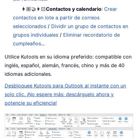
👩🏼‍🤝‍👩🏻
Contactos y calendario
:
Crear
contactos en lote a partir de correos
seleccionados
/
Dividir un grupo de contactos en
grupos individuales
/
Eliminar recordatorio de
cumpleaños
...
Utilice Kutools en su idioma preferido: compatible con
inglés, español, alemán, francés, chino y más de 40
idiomas adicionales.
Desbloquee Kutools para Outlook al instante con un
solo clic. ¡No espere más: descárguelo ahora y
potencie su eficiencia!