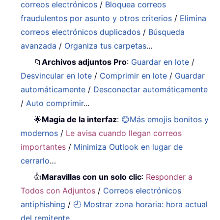
correos electrónicos
/
Bloquea correos
fraudulentos por asunto y otros criterios
/
Elimina
correos electrónicos duplicados
/
Búsqueda
avanzada
/
Organiza tus carpetas
…
📁
Archivos adjuntos Pro
:
Guardar en lote
/
Desvincular en lote
/
Comprimir en lote
/
Guardar
automáticamente
/
Desconectar automáticamente
/
Auto comprimir
...
🌟
Magia de la interfaz
:
😊Más emojis bonitos y
modernos
/
Le avisa cuando llegan correos
importantes
/
Minimiza Outlook en lugar de
cerrarlo
…
👍
Maravillas con un solo clic
:
Responder a
Todos con Adjuntos
/
Correos electrónicos
antiphishing
/
🕘 Mostrar zona horaria: hora actual
del remitente
...