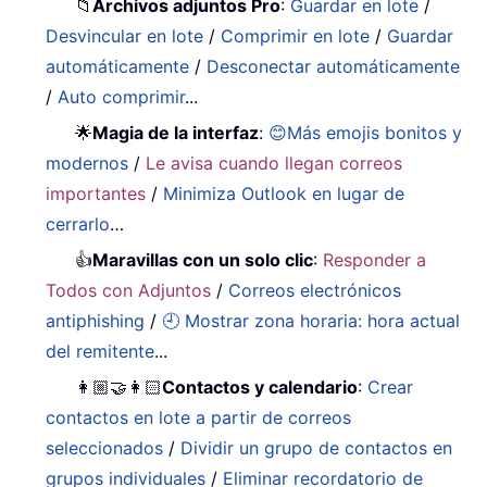
📁
Archivos adjuntos Pro
:
Guardar en lote
/
Desvincular en lote
/
Comprimir en lote
/
Guardar
automáticamente
/
Desconectar automáticamente
/
Auto comprimir
...
🌟
Magia de la interfaz
:
😊Más emojis bonitos y
modernos
/
Le avisa cuando llegan correos
importantes
/
Minimiza Outlook en lugar de
cerrarlo
…
👍
Maravillas con un solo clic
:
Responder a
Todos con Adjuntos
/
Correos electrónicos
antiphishing
/
🕘 Mostrar zona horaria: hora actual
del remitente
...
👩🏼‍🤝‍👩🏻
Contactos y calendario
:
Crear
contactos en lote a partir de correos
seleccionados
/
Dividir un grupo de contactos en
grupos individuales
/
Eliminar recordatorio de