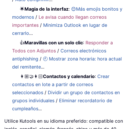
🌟
Magia de la interfaz
:
😊Más emojis bonitos y
modernos
/
Le avisa cuando llegan correos
importantes
/
Minimiza Outlook en lugar de
cerrarlo
…
👍
Maravillas con un solo clic
:
Responder a
Todos con Adjuntos
/
Correos electrónicos
antiphishing
/
🕘 Mostrar zona horaria: hora actual
del remitente
...
👩🏼‍🤝‍👩🏻
Contactos y calendario
:
Crear
contactos en lote a partir de correos
seleccionados
/
Dividir un grupo de contactos en
grupos individuales
/
Eliminar recordatorio de
cumpleaños
...
Utilice Kutools en su idioma preferido: compatible con
inglés, español, alemán, francés, chino y más de 40