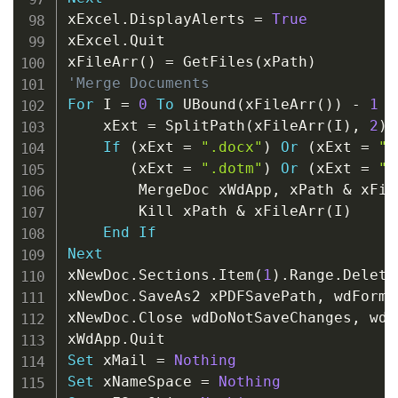
xExcel
.
DisplayAlerts 
=
True
xExcel
.
Quit

xFileArr
(
)
=
 GetFiles
(
xPath
)
'Merge Documents
For
 I 
=
0
To
 UBound
(
xFileArr
(
)
)
-
1
    xExt 
=
 SplitPath
(
xFileArr
(
I
)
,
2
)
If
(
xExt 
=
".docx"
)
Or
(
xExt 
=
".
(
xExt 
=
".dotm"
)
Or
(
xExt 
=
".
        MergeDoc xWdApp
,
 xPath 
&
 xFil
        Kill xPath 
&
 xFileArr
(
I
)
End
If
Next
xNewDoc
.
Sections
.
Item
(
1
)
.
Range
.
Delete
xNewDoc
.
SaveAs2 xPDFSavePath
,
 wdForma
xNewDoc
.
Close wdDoNotSaveChanges
,
 wdO
xWdApp
.
Set
 xMail 
=
Nothing
Set
 xNameSpace 
=
Nothing