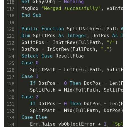
Set
 xFSysObj 
=
Nothing
MsgBox 
"Merged successfully"
,
 vbInfor
End
Sub
Public
Function
 SplitPath
(
FullPath 
As
Dim
 SplitPos 
As
Integer
,
 DotPos 
As
In
SplitPos 
=
 InStrRev
(
FullPath
,
"/"
)
DotPos 
=
 InStrRev
(
FullPath
,
"."
)
Select
Case
Case
0
   SplitPath 
=
 Left
(
FullPath
,
 SplitPo
Case
1
If
 DotPos 
=
0
Then
 DotPos 
=
 Len
(
Fu
   SplitPath 
=
 Mid
(
FullPath
,
 SplitPos
Case
2
If
 DotPos 
=
0
Then
 DotPos 
=
 Len
(
Fu
   SplitPath 
=
 Mid
(
FullPath
,
 DotPos
)
Case
Else
   Err
.
Raise vbObjectError 
+
1
,
"Spli