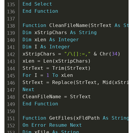
End
Select
End
Function
Function
 CleanFileName
(
StrText 
As
Str
Dim
 xStripChars 
As
String
Dim
 xLen 
As
Integer
Dim
 I 
As
Integer
xStripChars 
=
"/\[]:=,"
&
 Chr
(
34
)
xLen 
=
 Len
(
xStripChars
)
StrText 
=
 Trim
(
StrText
)
For
 I 
=
1
To
 xLen

StrText 
=
 Replace
(
StrText
,
 Mid
(
xStrip
Next
CleanFileName 
=
End
Function
Function
 GetFiles
(
xFldPath 
As
String
)
On
Error
Resume
Next
Dim
 xFile 
As
String