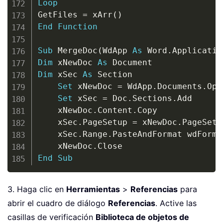
Loop
GetFiles 
=
 xArr
(
)
End
Function
Sub
 MergeDoc
(
WdApp 
As
 Word
.
Applicatio
Dim
 xNewDoc 
As
Dim
 xSec 
As
 Section

Set
 xNewDoc 
=
 WdApp
.
Documents
.
Ope
Set
 xSec 
=
 Doc
.
Sections
.
Add

    xNewDoc
.
Content
.
Copy

    xSec
.
PageSetup 
=
 xNewDoc
.
PageSetup
    xSec
.
Range
.
PasteAndFormat wdForma
    xNewDoc
.
End
Sub
3. Haga clic en
Herramientas
>
Referencias
para
abrir el cuadro de diálogo
Referencias
. Active las
casillas de verificación
Biblioteca de objetos de