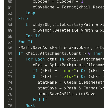
      xLooper 
=
 xLooper 
+
1
      xSaveName 
=
 Format
(
xMail
.
Receiv
Loop
Else
If
 xFSysObj
.
FileExists
(
yPath 
&
 xSa
      xFSysObj
.
DeleteFile yPath 
&
 xSa
End
If
End
If
xMail
.
SaveAs xPath 
&
 xSaveName
,
If
 xMail
.
Attachments
.
Count 
>
0
Then
For
Each
 atmt 
In
 xMail
.
Attachments

      xExt 
=
 SplitPath
(
atmt
.
filename
,
If
(
xExt 
=
".docx"
)
Or
(
xExt 
=
Or
(
xExt 
=
".xlsx"
)
Or
(
xExt 
=
        atmtName 
=
 CleanFileName
(
atmt
        atmtSave 
=
 xPath 
&
 Format
(
xMa
        atmt
.
SaveAsFile atmtSave

End
If
Next