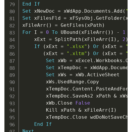
End
If
Set
 xNewDoc 
=
 xWdApp
.
Documents
.
Add
(
"N
Set
 xFilesFld 
=
 xFSysObj
.
GetFolder
(
xP
xFileArr
(
)
=
 GetFiles
(
xPath
)
For
 I 
=
0
To
 UBound
(
xFileArr
(
)
)
-
1
    xExt 
=
 SplitPath
(
xFileArr
(
I
)
,
2
)
If
(
xExt 
=
".xlsx"
)
Or
(
xExt 
=
".
(
xExt 
=
".xltm"
)
Or
(
xExt 
=
".
Set
 xWb 
=
 xExcel
.
Workbooks
.
Op
Set
 xTempDoc 
=
 xWdApp
.
Documen
Set
 xWs 
=
 xWb
.
ActiveSheet

        xWs
.
UsedRange
.
Copy

        xTempDoc
.
Content
.
PasteAndForm
        xTempDoc
.
SaveAs2 xPath 
&
 xWs
.
        xWb
.
Close 
False
        Kill xPath 
&
 xFileArr
(
I
)
        xTempDoc
.
Close wdDoNotSaveCha
End
If
Next