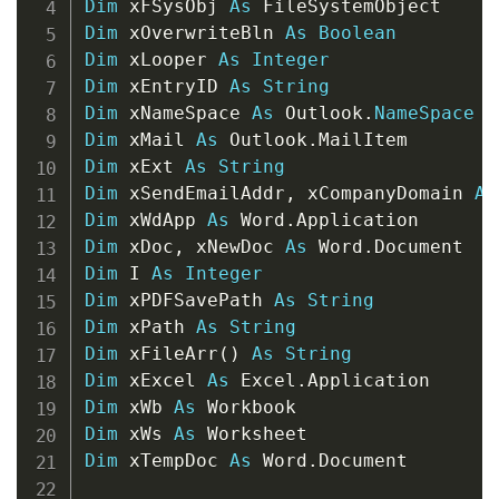
Dim
 xFSysObj 
As
Dim
 xOverwriteBln 
As
Boolean
Dim
 xLooper 
As
Integer
Dim
 xEntryID 
As
String
Dim
 xNameSpace 
As
 Outlook
.
NameSpace
Dim
 xMail 
As
 Outlook
.
Dim
 xExt 
As
String
Dim
 xSendEmailAddr
,
 xCompanyDomain 
As
Dim
 xWdApp 
As
 Word
.
Dim
 xDoc
,
 xNewDoc 
As
 Word
.
Dim
 I 
As
Integer
Dim
 xPDFSavePath 
As
String
Dim
 xPath 
As
String
Dim
 xFileArr
(
)
As
String
Dim
 xExcel 
As
 Excel
.
Dim
 xWb 
As
Dim
 xWs 
As
Dim
 xTempDoc 
As
 Word
.
Document
