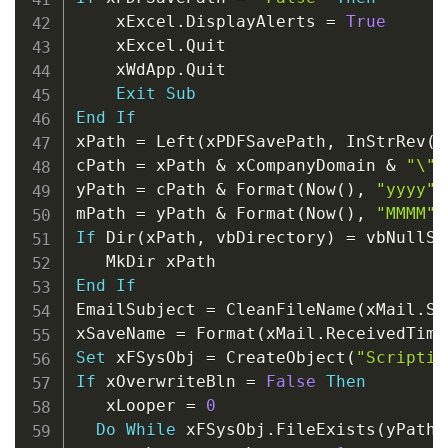
    xExcel
.
DisplayAlerts 
=
True
    xExcel
.
Quit

    xWdApp
.
Quit

Exit
Sub
End
If
xPath 
=
 Left
(
xPDFSavePath
,
 InStrRev
(
x
cPath 
=
 xPath 
&
 xCompanyDomain 
&
"\"
yPath 
=
 cPath 
&
 Format
(
Now
(
)
,
"yyyy"
)
mPath 
=
 yPath 
&
 Format
(
Now
(
)
,
"MMMM"
)
If
 Dir
(
xPath
,
 vbDirectory
)
=
 vbNullSt
End
If
EmailSubject 
=
 CleanFileName
(
xMail
.
Su
xSaveName 
=
 Format
(
xMail
.
ReceivedTime
Set
 xFSysObj 
=
 CreateObject
(
"Scriptin
If
 xOverwriteBln 
=
False
Then
   xLooper 
=
0
Do
While
 xFSysObj
.
FileExists
(
yPath 