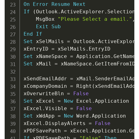
On
Error
Resume
Next
If
(
Outlook
.
ActiveExplorer
.
Selection
.
    MsgBox 
"Please Select a email."
,
 
Exit
Sub
End
If
Set
 xSelMails 
=
 Outlook
.
ActiveExplore
xEntryID 
=
 xSelMails
.
Set
 xNameSpace 
=
 Application
.
GetNames
Set
 xMail 
=
 xNameSpace
.
GetItemFromID
(
xSendEmailAddr 
=
 xMail
.
SenderEmailAddr
xCompanyDomain 
=
 Right
(
xSendEmailAddr
xOverwriteBln 
=
False
Set
 xExcel 
=
New
 Excel
.
Application

xExcel
.
Visible 
=
False
Set
 xWdApp 
=
New
 Word
.
Application

xExcel
.
DisplayAlerts 
=
False
xPDFSavePath 
=
 xExcel
.
Application
.
Get
If
 xPDFSavePath 
=
"False"
Then