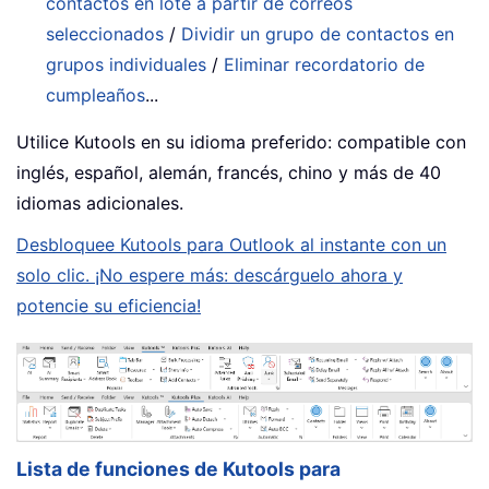
contactos en lote a partir de correos
seleccionados
/
Dividir un grupo de contactos en
grupos individuales
/
Eliminar recordatorio de
cumpleaños
...
Utilice Kutools en su idioma preferido: compatible con
inglés, español, alemán, francés, chino y más de 40
idiomas adicionales.
Desbloquee Kutools para Outlook al instante con un
solo clic. ¡No espere más: descárguelo ahora y
potencie su eficiencia!
Lista de funciones de Kutools para