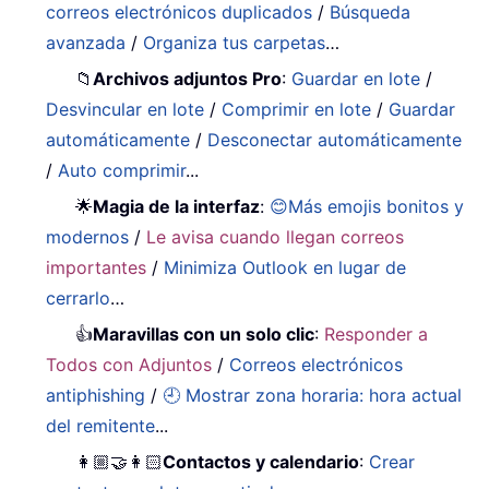
correos electrónicos duplicados
/
Búsqueda
avanzada
/
Organiza tus carpetas
…
📁
Archivos adjuntos Pro
:
Guardar en lote
/
Desvincular en lote
/
Comprimir en lote
/
Guardar
automáticamente
/
Desconectar automáticamente
/
Auto comprimir
...
🌟
Magia de la interfaz
:
😊Más emojis bonitos y
modernos
/
Le avisa cuando llegan correos
importantes
/
Minimiza Outlook en lugar de
cerrarlo
…
👍
Maravillas con un solo clic
:
Responder a
Todos con Adjuntos
/
Correos electrónicos
antiphishing
/
🕘 Mostrar zona horaria: hora actual
del remitente
...
👩🏼‍🤝‍👩🏻
Contactos y calendario
:
Crear