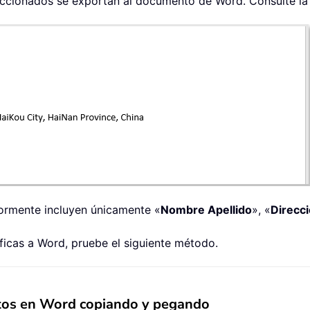
leccionados se exportan al documento de Word. Consulte la 
iormente incluyen únicamente «
Nombre Apellido
», «
Direcci
ficas a Word, pruebe el siguiente método.
actos en Word copiando y pegando