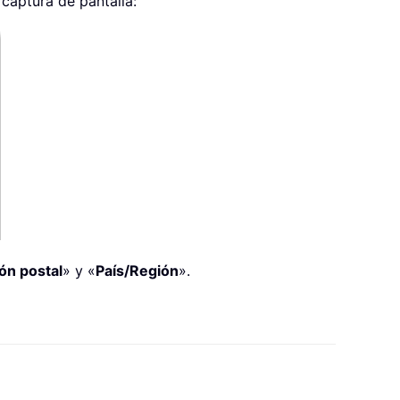
captura de pantalla:
ón postal
» y «
País/Región
».