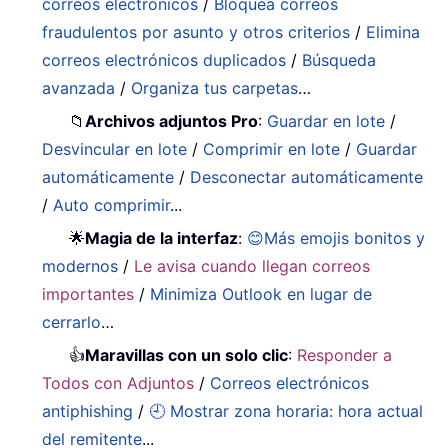
correos electrónicos
/
Bloquea correos
fraudulentos por asunto y otros criterios
/
Elimina
correos electrónicos duplicados
/
Búsqueda
avanzada
/
Organiza tus carpetas
…
📁
Archivos adjuntos Pro
:
Guardar en lote
/
Desvincular en lote
/
Comprimir en lote
/
Guardar
automáticamente
/
Desconectar automáticamente
/
Auto comprimir
...
🌟
Magia de la interfaz
:
😊Más emojis bonitos y
modernos
/
Le avisa cuando llegan correos
importantes
/
Minimiza Outlook en lugar de
cerrarlo
…
👍
Maravillas con un solo clic
:
Responder a
Todos con Adjuntos
/
Correos electrónicos
antiphishing
/
🕘 Mostrar zona horaria: hora actual
del remitente
...