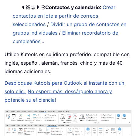
👩🏼‍🤝‍👩🏻
Contactos y calendario
:
Crear
contactos en lote a partir de correos
seleccionados
/
Dividir un grupo de contactos en
grupos individuales
/
Eliminar recordatorio de
cumpleaños
...
Utilice Kutools en su idioma preferido: compatible con
inglés, español, alemán, francés, chino y más de 40
idiomas adicionales.
Desbloquee Kutools para Outlook al instante con un
solo clic. ¡No espere más: descárguelo ahora y
potencie su eficiencia!