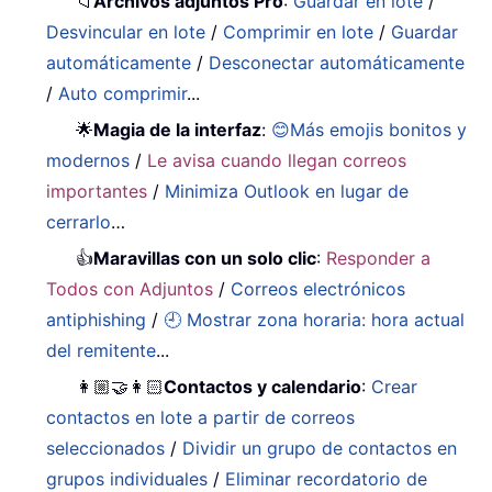
📁
Archivos adjuntos Pro
:
Guardar en lote
/
Desvincular en lote
/
Comprimir en lote
/
Guardar
automáticamente
/
Desconectar automáticamente
/
Auto comprimir
...
🌟
Magia de la interfaz
:
😊Más emojis bonitos y
modernos
/
Le avisa cuando llegan correos
importantes
/
Minimiza Outlook en lugar de
cerrarlo
…
👍
Maravillas con un solo clic
:
Responder a
Todos con Adjuntos
/
Correos electrónicos
antiphishing
/
🕘 Mostrar zona horaria: hora actual
del remitente
...
👩🏼‍🤝‍👩🏻
Contactos y calendario
:
Crear
contactos en lote a partir de correos
seleccionados
/
Dividir un grupo de contactos en
grupos individuales
/
Eliminar recordatorio de