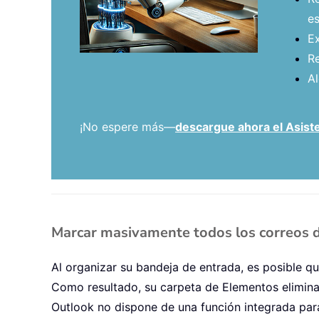
es
Ex
Re
Al
¡No espere más—
descargue ahora el Asiste
Marcar masivamente todos los correos d
Al organizar su bandeja de entrada, es posible qu
Como resultado, su carpeta de Elementos elimin
Outlook no dispone de una función integrada para