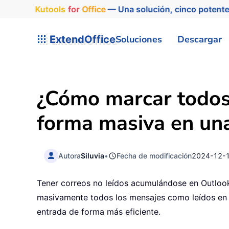
Kutools
for
Office
— Una solución, cinco potente
ExtendOffice
Soluciones
Descargar
¿Cómo marcar todos 
forma masiva en una
Autora
Siluvia
•
Fecha de modificación
2024-12-
Tener correos no leídos acumulándose en Outloo
masivamente todos los mensajes como leídos en u
entrada de forma más eficiente.