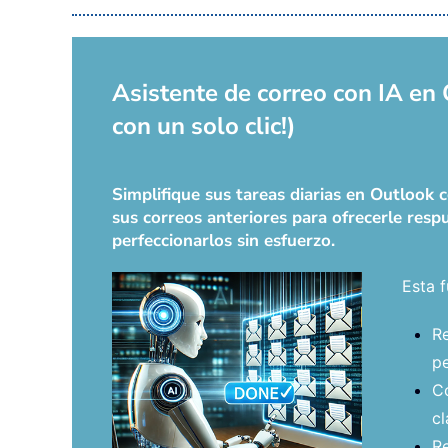
Asistente de correo con IA en
con un solo clic!)
Simplifique sus tareas diarias en Outlook
sus correos anteriores para ofrecerle respu
perfeccionarlos sin esfuerzo.
Esta f
Re
pe
Co
cl
Re