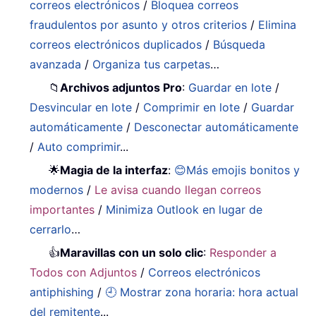
correos electrónicos
/
Bloquea correos
fraudulentos por asunto y otros criterios
/
Elimina
correos electrónicos duplicados
/
Búsqueda
avanzada
/
Organiza tus carpetas
…
📁
Archivos adjuntos Pro
:
Guardar en lote
/
Desvincular en lote
/
Comprimir en lote
/
Guardar
automáticamente
/
Desconectar automáticamente
/
Auto comprimir
...
🌟
Magia de la interfaz
:
😊Más emojis bonitos y
modernos
/
Le avisa cuando llegan correos
importantes
/
Minimiza Outlook en lugar de
cerrarlo
…
👍
Maravillas con un solo clic
:
Responder a
Todos con Adjuntos
/
Correos electrónicos
antiphishing
/
🕘 Mostrar zona horaria: hora actual
del remitente
...