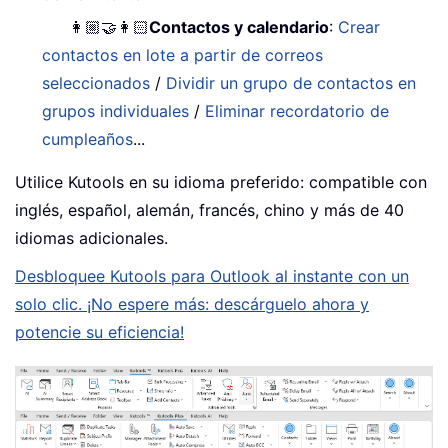
👩🏼‍🤝‍👩🏻
Contactos y calendario
:
Crear
contactos en lote a partir de correos
seleccionados
/
Dividir un grupo de contactos en
grupos individuales
/
Eliminar recordatorio de
cumpleaños
...
Utilice Kutools en su idioma preferido: compatible con
inglés, español, alemán, francés, chino y más de 40
idiomas adicionales.
Desbloquee Kutools para Outlook al instante con un
solo clic. ¡No espere más: descárguelo ahora y
potencie su eficiencia!