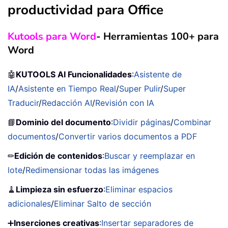
productividad para Office
Kutools para Word
- Herramientas 100+ para
Word
🤖
KUTOOLS AI Funcionalidades
:
Asistente de
IA
/
Asistente en Tiempo Real
/
Super Pulir
/
Super
Traducir
/
Redacción AI
/
Revisión con IA
📘
Dominio del documento
:
Dividir páginas
/
Combinar
documentos
/
Convertir varios documentos a PDF
✏
Edición de contenidos
:
Buscar y reemplazar en
lote
/
Redimensionar todas las imágenes
🧹
Limpieza sin esfuerzo
:
Eliminar espacios
adicionales
/
Eliminar Salto de sección
➕
Inserciones creativas
:
Insertar separadores de