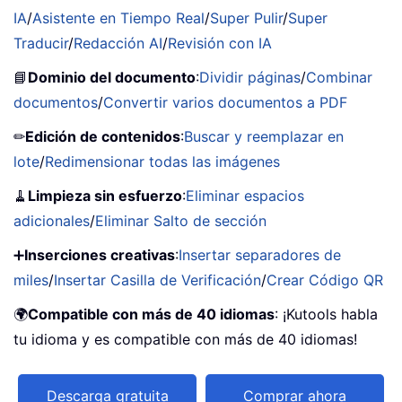
IA
/
Asistente en Tiempo Real
/
Super Pulir
/
Super
Traducir
/
Redacción AI
/
Revisión con IA
📘
Dominio del documento
:
Dividir páginas
/
Combinar
documentos
/
Convertir varios documentos a PDF
✏
Edición de contenidos
:
Buscar y reemplazar en
lote
/
Redimensionar todas las imágenes
🧹
Limpieza sin esfuerzo
:
Eliminar espacios
adicionales
/
Eliminar Salto de sección
➕
Inserciones creativas
:
Insertar separadores de
miles
/
Insertar Casilla de Verificación
/
Crear Código QR
🌍
Compatible con más de 40 idiomas
: ¡Kutools habla
tu idioma y es compatible con más de 40 idiomas!
Descarga gratuita
Comprar ahora