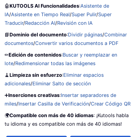
🤖
KUTOOLS AI Funcionalidades
:
Asistente de
IA
/
Asistente en Tiempo Real
/
Super Pulir
/
Super
Traducir
/
Redacción AI
/
Revisión con IA
📘
Dominio del documento
:
Dividir páginas
/
Combinar
documentos
/
Convertir varios documentos a PDF
✏
Edición de contenidos
:
Buscar y reemplazar en
lote
/
Redimensionar todas las imágenes
🧹
Limpieza sin esfuerzo
:
Eliminar espacios
adicionales
/
Eliminar Salto de sección
➕
Inserciones creativas
:
Insertar separadores de
miles
/
Insertar Casilla de Verificación
/
Crear Código QR
🌍
Compatible con más de 40 idiomas
: ¡Kutools habla
tu idioma y es compatible con más de 40 idiomas!