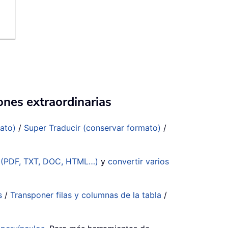
ones extraordinarias
mato)
/
Super Traducir (conservar formato)
/
s (PDF, TXT, DOC, HTML…)
y
convertir varios
s
/
Transponer filas y columnas de la tabla
/