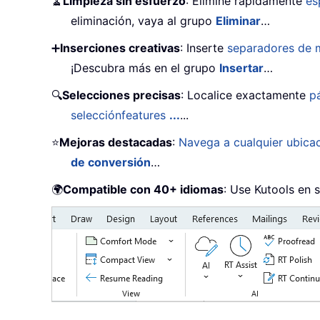
🧹
Limpieza sin esfuerzo
: Elimine rápidamente
es
eliminación, vaya al grupo
Eliminar
…
➕
Inserciones creativas
: Inserte
separadores de m
¡Descubra más en el grupo
Insertar
…
🔍
Selecciones precisas
: Localice exactamente
p
selecciónfeatures
...
...
⭐
Mejoras destacadas
:
Navega a cualquier ubica
de conversión
…
🌍
Compatible con 40+ idiomas
: Use Kutools en 