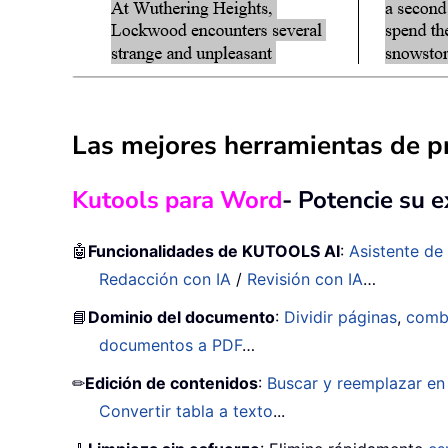
Las mejores herramientas de pr
Kutools para Word
- Potencie su 
🤖
Funcionalidades de KUTOOLS AI
:
Asistente de 
Redacción con IA
/
Revisión con IA
…
📘
Dominio del documento
:
Dividir páginas
,
comb
documentos a PDF
…
✏
Edición de contenidos
:
Buscar y reemplazar en 
Convertir tabla a texto
...