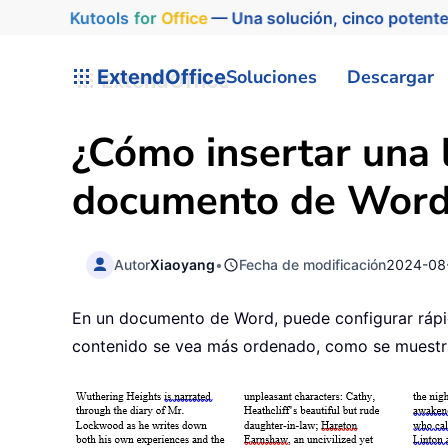
Kutools
for
Office
— Una solución, cinco potente
ExtendOffice
Soluciones
Descargar
¿Cómo insertar una 
documento de Word
Autor
Xiaoyang
•
Fecha de modificación
2024-08
En un documento de Word, puede configurar rápida
contenido se vea más ordenado, como se muestra 