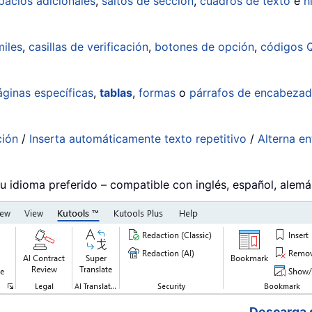
pacios adicionales
,
saltos de sección
,
cuadros de texto
e
h
iles
,
casillas de verificación
,
botones de opción
,
códigos 
áginas específicas
,
tablas
,
formas
o
párrafos de encabeza
ción
/
Inserta automáticamente texto repetitivo
/
Alterna e
su idioma preferido – compatible con inglés, español, alem
Descarga 