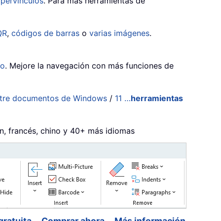
ipervínculos
. Para más herramientas de
QR
,
códigos de barras
o
varias imágenes
.
do
. Mejore la navegación con más funciones de
ntre documentos de Windows
/
11 …
herramientas
án, francés, chino y 40+ más idiomas
gratuita
Comprar ahora
Más información