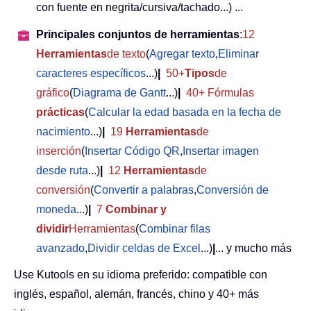
con fuente en negrita/cursiva/tachado...) ...
Principales conjuntos de herramientas
:
12
Herramientas
de texto
(
Agregar texto
,
Eliminar
caracteres específicos
...)
|
50+
Tipos
de
gráfico
(
Diagrama de Gantt
...)
|
40+ Fórmulas
prácticas
(
Calcular la edad basada en la fecha de
nacimiento
...)
|
19
Herramientas
de
inserción
(
Insertar Código QR
,
Insertar imagen
desde ruta
...)
|
12
Herramientas
de
conversión
(
Convertir a palabras
,
Conversión de
moneda
...)
|
7
Combinar y
dividir
Herramientas
(
Combinar filas
avanzado
,
Dividir celdas de Excel
...)
|
... y mucho más
Use Kutools en su idioma preferido: compatible con
inglés, español, alemán, francés, chino y 40+ más