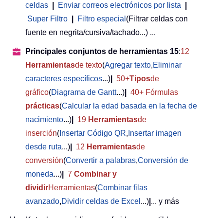
celdas
|
Enviar correos electrónicos por lista
|
Super Filtro
|
Filtro especial
(Filtrar celdas con
fuente en negrita/cursiva/tachado...) ...
Principales conjuntos de herramientas 15
:
12
Herramientas
de texto
(
Agregar texto
,
Eliminar
caracteres específicos
...)
|
50+
Tipos
de
gráfico
(
Diagrama de Gantt
...)
|
40+ Fórmulas
prácticas
(
Calcular la edad basada en la fecha de
nacimiento
...)
|
19
Herramientas
de
inserción
(
Insertar Código QR
,
Insertar imagen
desde ruta
...)
|
12
Herramientas
de
conversión
(
Convertir a palabras
,
Conversión de
moneda
...)
|
7
Combinar y
dividir
Herramientas
(
Combinar filas
avanzado
,
Dividir celdas de Excel
...)
|
... y más