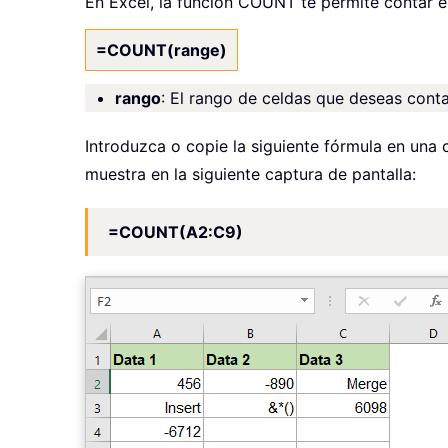
En Excel, la función COUNT te permite contar e
=COUNT(range)
rango
: El rango de celdas que deseas conta
Introduzca o copie la siguiente fórmula en una 
muestra en la siguiente captura de pantalla:
=COUNT(A2:C9)