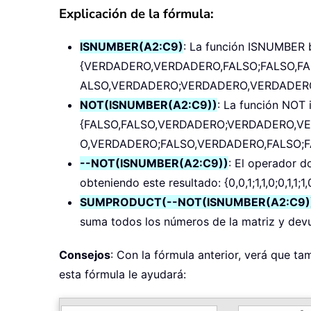
Explicación de la fórmula:
ISNUMBER(A2:C9)
: La función ISNUMBER 
{VERDADERO,VERDADERO,FALSO;FALSO,FA
ALSO,VERDADERO;VERDADERO,VERDADERO
NOT(ISNUMBER(A2:C9))
: La función NOT i
{FALSO,FALSO,VERDADERO;VERDADERO,V
O,VERDADERO;FALSO,VERDADERO,FALSO;F
--NOT(ISNUMBER(A2:C9))
: El operador d
obteniendo este resultado: {0,0,1;1,1,0;0,1,1;1,0,1
SUMPRODUCT(--NOT(ISNUMBER(A2:C9)))= SUM
suma todos los números de la matriz y devuel
Consejos
: Con la fórmula anterior, verá que tam
esta fórmula le ayudará: