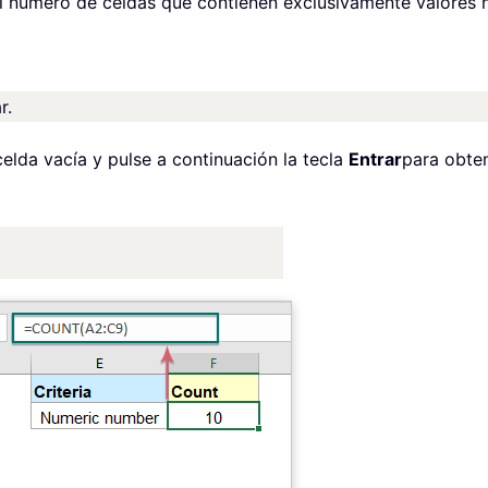
l número de celdas que contienen exclusivamente valores n
r.
celda vacía y pulse a continuación la tecla
Entrar
para obte