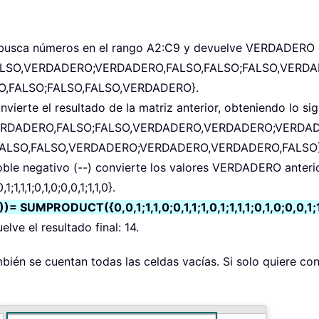
busca números en el rango A2:C9 y devuelve VERDADERO 
LSO,VERDADERO;VERDADERO,FALSO,FALSO;FALSO,VERDA
,FALSO;FALSO,FALSO,VERDADERO}.
nvierte el resultado de la matriz anterior, obteniendo lo sig
ERDADERO,FALSO;FALSO,VERDADERO,VERDADERO;VERDA
ALSO,FALSO,VERDADERO;VERDADERO,VERDADERO,FALSO}
oble negativo (--) convierte los valores VERDADERO anterio
;1,1,1;0,1,0;0,0,1;1,1,0}.
PRODUCT({0,0,1;1,1,0;0,1,1;1,0,1;1,1,1;0,1,0;0,0,1;1
ve el resultado final: 14.
bién se cuentan todas las celdas vacías. Si solo quiere cont