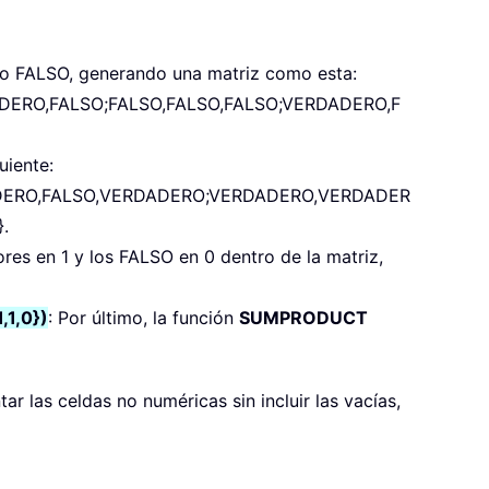
o FALSO, generando una matriz como esta:
DERO,FALSO;FALSO,FALSO,FALSO;VERDADERO,F
uiente:
DERO,FALSO,VERDADERO;VERDADERO,VERDADER
.
res en 1 y los FALSO en 0 dentro de la matriz,
,1,0})
: Por último, la función
SUMPRODUCT
ar las celdas no numéricas sin incluir las vacías,