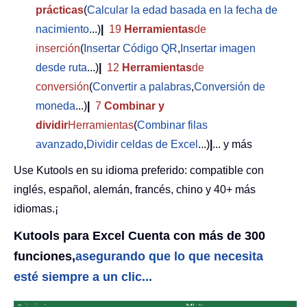
prácticas
(
Calcular la edad basada en la fecha de
nacimiento
...)
|
19
Herramientas
de
inserción
(
Insertar Código QR
,
Insertar imagen
desde ruta
...)
|
12
Herramientas
de
conversión
(
Convertir a palabras
,
Conversión de
moneda
...)
|
7
Combinar y
dividir
Herramientas
(
Combinar filas
avanzado
,
Dividir celdas de Excel
...)
|
... y más
Use Kutools en su idioma preferido: compatible con
inglés, español, alemán, francés, chino y 40+ más
idiomas.¡
Kutools para Excel Cuenta con más de 300
funciones,
asegurando que lo que necesita
esté siempre a un clic...