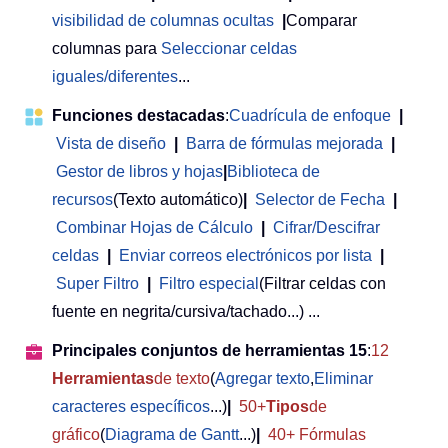
visibilidad de columnas ocultas
|
Comparar
columnas para
Seleccionar celdas
iguales/diferentes
...
Funciones destacadas
:
Cuadrícula de enfoque
|
Vista de diseño
|
Barra de fórmulas mejorada
|
Gestor de libros y hojas
|
Biblioteca de
recursos
(Texto automático)
|
Selector de Fecha
|
Combinar Hojas de Cálculo
|
Cifrar/Descifrar
celdas
|
Enviar correos electrónicos por lista
|
Super Filtro
|
Filtro especial
(Filtrar celdas con
fuente en negrita/cursiva/tachado...) ...
Principales conjuntos de herramientas 15
:
12
Herramientas
de texto
(
Agregar texto
,
Eliminar
caracteres específicos
...)
|
50+
Tipos
de
gráfico
(
Diagrama de Gantt
...)
|
40+ Fórmulas