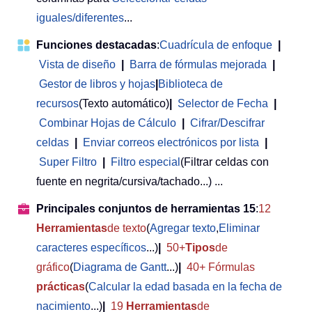
iguales/diferentes
...
Funciones destacadas
:
Cuadrícula de enfoque
|
Vista de diseño
|
Barra de fórmulas mejorada
|
Gestor de libros y hojas
|
Biblioteca de
recursos
(Texto automático)
|
Selector de Fecha
|
Combinar Hojas de Cálculo
|
Cifrar/Descifrar
celdas
|
Enviar correos electrónicos por lista
|
Super Filtro
|
Filtro especial
(Filtrar celdas con
fuente en negrita/cursiva/tachado...) ...
Principales conjuntos de herramientas 15
:
12
Herramientas
de texto
(
Agregar texto
,
Eliminar
caracteres específicos
...)
|
50+
Tipos
de
gráfico
(
Diagrama de Gantt
...)
|
40+ Fórmulas
prácticas
(
Calcular la edad basada en la fecha de
nacimiento
...)
|
19
Herramientas
de