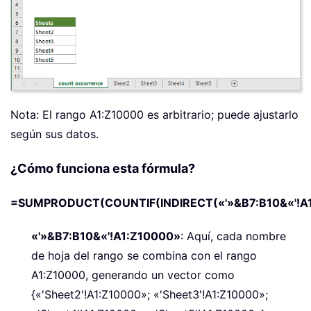
Nota: El rango A1:Z10000 es arbitrario; puede ajustarlo
según sus datos.
¿Cómo funciona esta fórmula?
=SUMPRODUCT(COUNTIF(INDIRECT(«'»&B7:B10&«'!A1
«'»&B7:B10&«'!A1:Z10000»
: Aquí, cada nombre
de hoja del rango se combina con el rango
A1:Z10000, generando un vector como
{«'Sheet2'!A1:Z10000»; «'Sheet3'!A1:Z10000»;