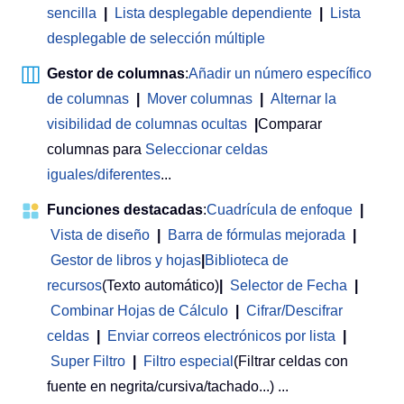
sencilla
|
Lista desplegable dependiente
|
Lista
desplegable de selección múltiple
Gestor de columnas
:
Añadir un número específico
de columnas
|
Mover columnas
|
Alternar la
visibilidad de columnas ocultas
|
Comparar
columnas para
Seleccionar celdas
iguales/diferentes
...
Funciones destacadas
:
Cuadrícula de enfoque
|
Vista de diseño
|
Barra de fórmulas mejorada
|
Gestor de libros y hojas
|
Biblioteca de
recursos
(Texto automático)
|
Selector de Fecha
|
Combinar Hojas de Cálculo
|
Cifrar/Descifrar
celdas
|
Enviar correos electrónicos por lista
|
Super Filtro
|
Filtro especial
(Filtrar celdas con
fuente en negrita/cursiva/tachado...) ...