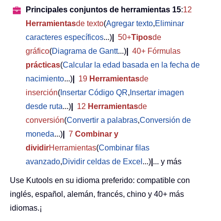
Principales conjuntos de herramientas 15
:
12
Herramientas
de texto
(
Agregar texto
,
Eliminar
caracteres específicos
...)
|
50+
Tipos
de
gráfico
(
Diagrama de Gantt
...)
|
40+ Fórmulas
prácticas
(
Calcular la edad basada en la fecha de
nacimiento
...)
|
19
Herramientas
de
inserción
(
Insertar Código QR
,
Insertar imagen
desde ruta
...)
|
12
Herramientas
de
conversión
(
Convertir a palabras
,
Conversión de
moneda
...)
|
7
Combinar y
dividir
Herramientas
(
Combinar filas
avanzado
,
Dividir celdas de Excel
...)
|
... y más
Use Kutools en su idioma preferido: compatible con
inglés, español, alemán, francés, chino y 40+ más
idiomas.¡