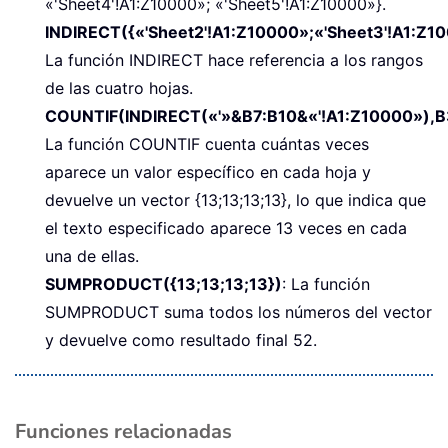
«'Sheet4'!A1:Z10000»; «'Sheet5'!A1:Z10000»}.
INDIRECT({«'Sheet2'!A1:Z10000»;«'Sheet3'!A1:Z1
La función INDIRECT hace referencia a los rangos
de las cuatro hojas.
COUNTIF(INDIRECT(«'»&B7:B10&«'!A1:Z10000»),B
La función COUNTIF cuenta cuántas veces
aparece un valor específico en cada hoja y
devuelve un vector {13;13;13;13}, lo que indica que
el texto especificado aparece 13 veces en cada
una de ellas.
SUMPRODUCT({13;13;13;13})
: La función
SUMPRODUCT suma todos los números del vector
y devuelve como resultado final 52.
Funciones relacionadas