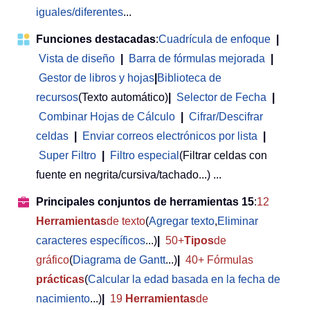
iguales/diferentes
...
Funciones destacadas
:
Cuadrícula de enfoque
|
Vista de diseño
|
Barra de fórmulas mejorada
|
Gestor de libros y hojas
|
Biblioteca de
recursos
(Texto automático)
|
Selector de Fecha
|
Combinar Hojas de Cálculo
|
Cifrar/Descifrar
celdas
|
Enviar correos electrónicos por lista
|
Super Filtro
|
Filtro especial
(Filtrar celdas con
fuente en negrita/cursiva/tachado...) ...
Principales conjuntos de herramientas 15
:
12
Herramientas
de texto
(
Agregar texto
,
Eliminar
caracteres específicos
...)
|
50+
Tipos
de
gráfico
(
Diagrama de Gantt
...)
|
40+ Fórmulas
prácticas
(
Calcular la edad basada en la fecha de
nacimiento
...)
|
19
Herramientas
de