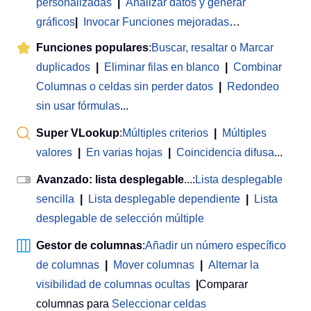
personalizadas
|
Analizar datos y generar
gráficos
|
Invocar Funciones mejoradas
…
Funciones populares
:
Buscar, resaltar o Marcar
duplicados
|
Eliminar filas en blanco
|
Combinar
Columnas o celdas sin perder datos
|
Redondeo
sin usar fórmulas
...
Super VLookup
:
Múltiples criterios
|
Múltiples
valores
|
En varias hojas
|
Coincidencia difusa
...
Avanzado: lista desplegable
...:
Lista desplegable
sencilla
|
Lista desplegable dependiente
|
Lista
desplegable de selección múltiple
Gestor de columnas
:
Añadir un número específico
de columnas
|
Mover columnas
|
Alternar la
visibilidad de columnas ocultas
|
Comparar
columnas para
Seleccionar celdas