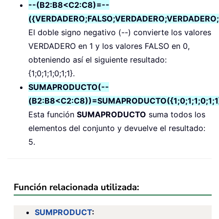
--(B2:B8<C2:C8)=--
({VERDADERO;FALSO;VERDADERO;VERDADERO
El doble signo negativo (--) convierte los valores
VERDADERO en 1 y los valores FALSO en 0,
obteniendo así el siguiente resultado:
{1;0;1;1;0;1;1}.
SUMAPRODUCTO(--
(B2:B8<C2:C8))=SUMAPRODUCTO({1;0;1;1;0;1;1
Esta función
SUMAPRODUCTO
suma todos los
elementos del conjunto y devuelve el resultado:
5.
Función relacionada utilizada:
SUMPRODUCT
: