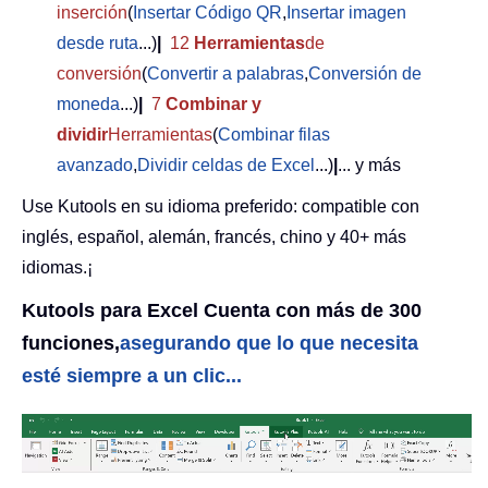
inserción
(
Insertar Código QR
,
Insertar imagen
desde ruta
...)
|
12
Herramientas
de
conversión
(
Convertir a palabras
,
Conversión de
moneda
...)
|
7
Combinar y
dividir
Herramientas
(
Combinar filas
avanzado
,
Dividir celdas de Excel
...)
|
... y más
Use Kutools en su idioma preferido: compatible con
inglés, español, alemán, francés, chino y 40+ más
idiomas.¡
Kutools para Excel Cuenta con más de 300
funciones,
asegurando que lo que necesita
esté siempre a un clic...