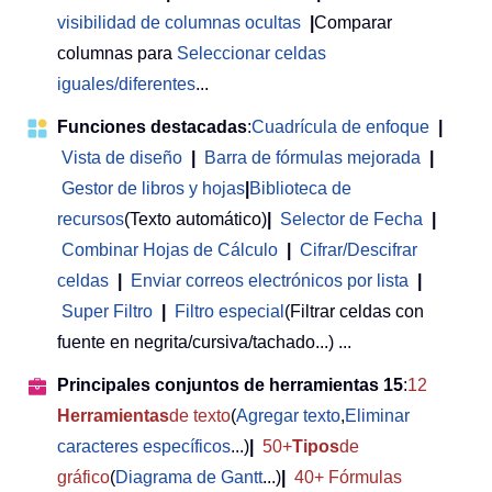
visibilidad de columnas ocultas
|
Comparar
columnas para
Seleccionar celdas
iguales/diferentes
...
Funciones destacadas
:
Cuadrícula de enfoque
|
Vista de diseño
|
Barra de fórmulas mejorada
|
Gestor de libros y hojas
|
Biblioteca de
recursos
(Texto automático)
|
Selector de Fecha
|
Combinar Hojas de Cálculo
|
Cifrar/Descifrar
celdas
|
Enviar correos electrónicos por lista
|
Super Filtro
|
Filtro especial
(Filtrar celdas con
fuente en negrita/cursiva/tachado...) ...
Principales conjuntos de herramientas 15
:
12
Herramientas
de texto
(
Agregar texto
,
Eliminar
caracteres específicos
...)
|
50+
Tipos
de
gráfico
(
Diagrama de Gantt
...)
|
40+ Fórmulas