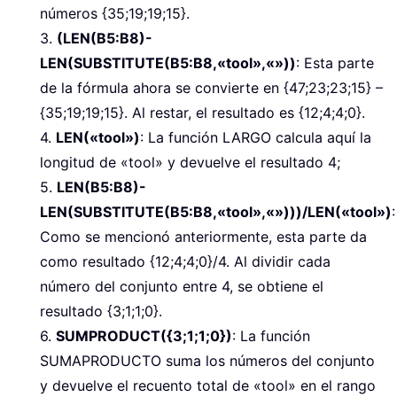
números {35;19;19;15}.
3.
(LEN(B5:B8)-
LEN(SUBSTITUTE(B5:B8,«tool»,«»))
: Esta parte
de la fórmula ahora se convierte en {47;23;23;15} –
{35;19;19;15}. Al restar, el resultado es {12;4;4;0}.
4.
LEN(«tool»)
: La función LARGO calcula aquí la
longitud de «tool» y devuelve el resultado 4;
5.
LEN(B5:B8)-
LEN(SUBSTITUTE(B5:B8,«tool»,«»)))/LEN(«tool»)
:
Como se mencionó anteriormente, esta parte da
como resultado {12;4;4;0}/4. Al dividir cada
número del conjunto entre 4, se obtiene el
resultado {3;1;1;0}.
6.
SUMPRODUCT({3;1;1;0})
: La función
SUMAPRODUCTO suma los números del conjunto
y devuelve el recuento total de «tool» en el rango