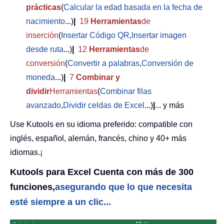
prácticas
(
Calcular la edad basada en la fecha de
nacimiento
...)
|
19
Herramientas
de
inserción
(
Insertar Código QR
,
Insertar imagen
desde ruta
...)
|
12
Herramientas
de
conversión
(
Convertir a palabras
,
Conversión de
moneda
...)
|
7
Combinar y
dividir
Herramientas
(
Combinar filas
avanzado
,
Dividir celdas de Excel
...)
|
... y más
Use Kutools en su idioma preferido: compatible con
inglés, español, alemán, francés, chino y 40+ más
idiomas.¡
Kutools para Excel Cuenta con más de 300
funciones,
asegurando que lo que necesita
esté siempre a un clic...