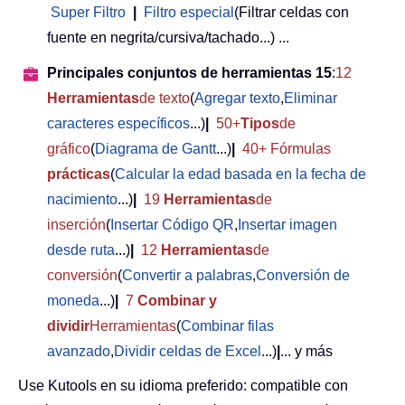
Super Filtro
|
Filtro especial
(Filtrar celdas con
fuente en negrita/cursiva/tachado...) ...
Principales conjuntos de herramientas 15
:
12
Herramientas
de texto
(
Agregar texto
,
Eliminar
caracteres específicos
...)
|
50+
Tipos
de
gráfico
(
Diagrama de Gantt
...)
|
40+ Fórmulas
prácticas
(
Calcular la edad basada en la fecha de
nacimiento
...)
|
19
Herramientas
de
inserción
(
Insertar Código QR
,
Insertar imagen
desde ruta
...)
|
12
Herramientas
de
conversión
(
Convertir a palabras
,
Conversión de
moneda
...)
|
7
Combinar y
dividir
Herramientas
(
Combinar filas
avanzado
,
Dividir celdas de Excel
...)
|
... y más
Use Kutools en su idioma preferido: compatible con