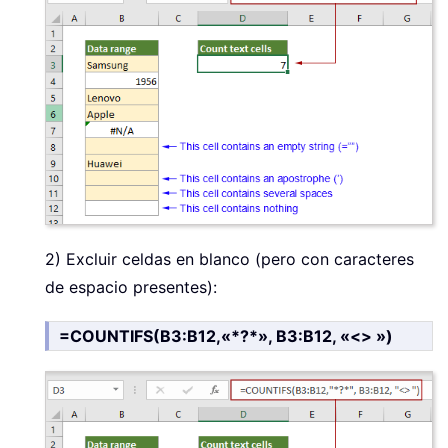
2) Excluir celdas en blanco (pero con caracteres
de espacio presentes):
=COUNTIFS(B3:B12,«*?*», B3:B12, «<> »)