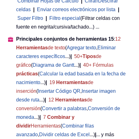
Combinar Hojas de Cálculo
|
Cifrar/Descifrar
celdas
|
Enviar correos electrónicos por lista
|
Super Filtro
|
Filtro especial
(Filtrar celdas con
fuente en negrita/cursiva/tachado...) ...
Principales conjuntos de herramientas 15
:
12
Herramientas
de texto
(
Agregar texto
,
Eliminar
caracteres específicos
...)
|
50+
Tipos
de
gráfico
(
Diagrama de Gantt
...)
|
40+ Fórmulas
prácticas
(
Calcular la edad basada en la fecha de
nacimiento
...)
|
19
Herramientas
de
inserción
(
Insertar Código QR
,
Insertar imagen
desde ruta
...)
|
12
Herramientas
de
conversión
(
Convertir a palabras
,
Conversión de
moneda
...)
|
7
Combinar y
dividir
Herramientas
(
Combinar filas
avanzado
,
Dividir celdas de Excel
...)
|
... y más