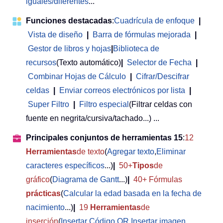
iguales/diferentes
...
Funciones destacadas
:
Cuadrícula de enfoque
|
Vista de diseño
|
Barra de fórmulas mejorada
|
Gestor de libros y hojas
|
Biblioteca de
recursos
(Texto automático)
|
Selector de Fecha
|
Combinar Hojas de Cálculo
|
Cifrar/Descifrar
celdas
|
Enviar correos electrónicos por lista
|
Super Filtro
|
Filtro especial
(Filtrar celdas con
fuente en negrita/cursiva/tachado...) ...
Principales conjuntos de herramientas 15
:
12
Herramientas
de texto
(
Agregar texto
,
Eliminar
caracteres específicos
...)
|
50+
Tipos
de
gráfico
(
Diagrama de Gantt
...)
|
40+ Fórmulas
prácticas
(
Calcular la edad basada en la fecha de
nacimiento
...)
|
19
Herramientas
de
inserción
(
Insertar Código QR
,
Insertar imagen