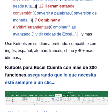
desde ruta
...)
|
12
Herramientas
de
conversión
(
Convertir a palabras
,
Conversión de
moneda
...)
|
7
Combinar y
dividir
Herramientas
(
Combinar filas
avanzado
,
Dividir celdas de Excel
...)
|
... y más
Use Kutools en su idioma preferido: compatible con
inglés, español, alemán, francés, chino y 40+ más
idiomas.¡
Kutools para Excel Cuenta con más de 300
funciones,
asegurando que lo que necesita
esté siempre a un clic...