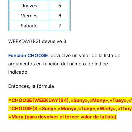
Jueves
5
Viernes
6
Sábado
7
WEEKDAY(B3) devuelve 3.
Función CHOOSE
: devuelve un valor de la lista de
argumentos en función del número de índice
indicado.
Entonces, la fórmula
=CHOOSE(WEEKDAY(B4),«Suny»,«Mony»,«Tuey»,«We
=CHOOSE(3,«Suny»,«Mony»,«Tuey»,«Wedy»,«Thuy»,
=Mary (para devolver el tercer valor de la lista)