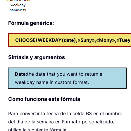
Fórmula genérica:
CHOOSE(WEEKDAY(date),«Suny»,«Mony»,«Tuey»,
Sintaxis y argumentos
Date
:the date that you want to return a
weekday name in custom format.
Cómo funciona esta fórmula
Para convertir la fecha de la celda B3 en el nombre
del día de la semana en Formato personalizado,
utilice la siguiente fórmula: