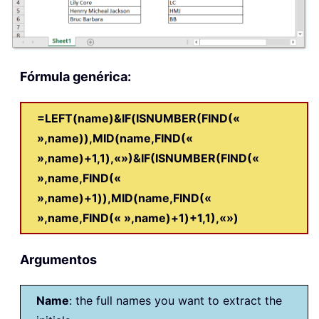
Fórmula genérica:
=LEFT(name)&IF(ISNUMBER(FIND(«
»,name)),MID(name,FIND(«
»,name)+1,1),«»)&IF(ISNUMBER(FIND(«
»,name,FIND(«
»,name)+1)),MID(name,FIND(«
»,name,FIND(« »,name)+1)+1,1),«»)
Argumentos
Name
: the full names you want to extract the