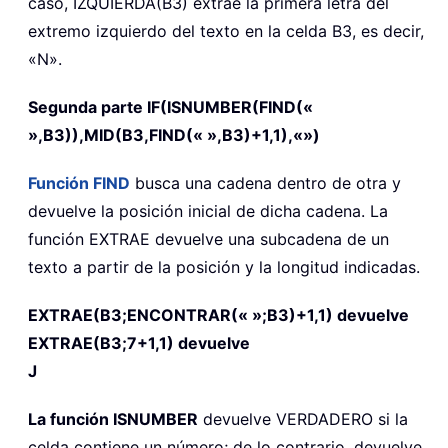
caso, IZQUIERDA(B3) extrae la primera letra del
extremo izquierdo del texto en la celda B3, es decir,
«N».
Segunda parte
IF(ISNUMBER(FIND(«
»,B3)),MID(B3,FIND(« »,B3)+1,1),«»)
Función
FIND
busca una cadena dentro de otra y
devuelve la posición inicial de dicha cadena. La
función
EXTRAE
devuelve una subcadena de un
texto a partir de la posición y la longitud indicadas.
EXTRAE(B3;ENCONTRAR(« »;B3)+1,1) devuelve
EXTRAE(B3;7+1,1) devuelve
J
La función
ISNUMBER
devuelve VERDADERO si la
celda contiene un número; de lo contrario, devuelve