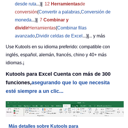
desde ruta
...)
|
12
Herramientas
de
conversión
(
Convertir a palabras
,
Conversión de
moneda
...)
|
7
Combinar y
dividir
Herramientas
(
Combinar filas
avanzado
,
Dividir celdas de Excel
...)
|
... y más
Use Kutools en su idioma preferido: compatible con
inglés, español, alemán, francés, chino y 40+ más
idiomas.¡
Kutools para Excel Cuenta con más de 300
funciones,
asegurando que lo que necesita
esté siempre a un clic...
Más detalles sobre Kutools para