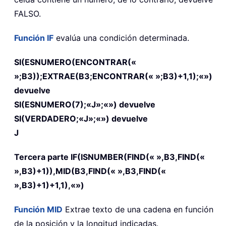
FALSO.
Función
IF
evalúa una condición determinada.
SI(ESNUMERO(ENCONTRAR(«
»;B3));EXTRAE(B3;ENCONTRAR(« »;B3)+1,1);«»)
devuelve
SI(ESNUMERO(7);«J»;«») devuelve
SI(VERDADERO;«J»;«») devuelve
J
Tercera parte
IF(ISNUMBER(FIND(« »,B3,FIND(«
»,B3)+1)),MID(B3,FIND(« »,B3,FIND(«
»,B3)+1)+1,1),«»)
Función
MID
Extrae texto de una cadena en función
de la posición y la longitud indicadas.