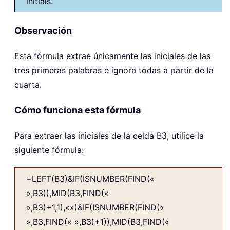
initials.
Observación
Esta fórmula extrae únicamente las iniciales de las
tres primeras palabras e ignora todas a partir de la
cuarta.
Cómo funciona esta fórmula
Para extraer las iniciales de la celda B3, utilice la
siguiente fórmula:
=LEFT(B3)&IF(ISNUMBER(FIND(«
»,B3)),MID(B3,FIND(«
»,B3)+1,1),«»)&IF(ISNUMBER(FIND(«
»,B3,FIND(« »,B3)+1)),MID(B3,FIND(«