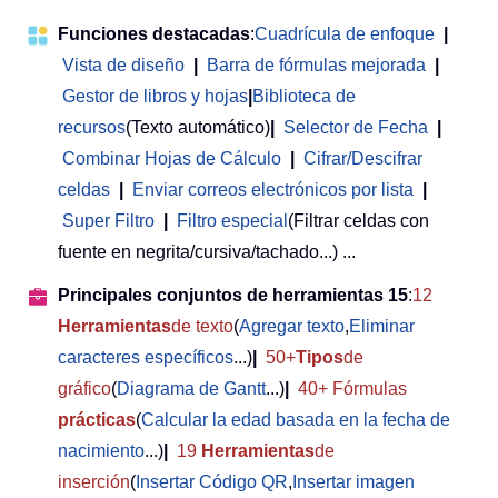
Funciones destacadas
:
Cuadrícula de enfoque
|
Vista de diseño
|
Barra de fórmulas mejorada
|
Gestor de libros y hojas
|
Biblioteca de
recursos
(Texto automático)
|
Selector de Fecha
|
Combinar Hojas de Cálculo
|
Cifrar/Descifrar
celdas
|
Enviar correos electrónicos por lista
|
Super Filtro
|
Filtro especial
(Filtrar celdas con
fuente en negrita/cursiva/tachado...) ...
Principales conjuntos de herramientas 15
:
12
Herramientas
de texto
(
Agregar texto
,
Eliminar
caracteres específicos
...)
|
50+
Tipos
de
gráfico
(
Diagrama de Gantt
...)
|
40+ Fórmulas
prácticas
(
Calcular la edad basada en la fecha de
nacimiento
...)
|
19
Herramientas
de
inserción
(
Insertar Código QR
,
Insertar imagen