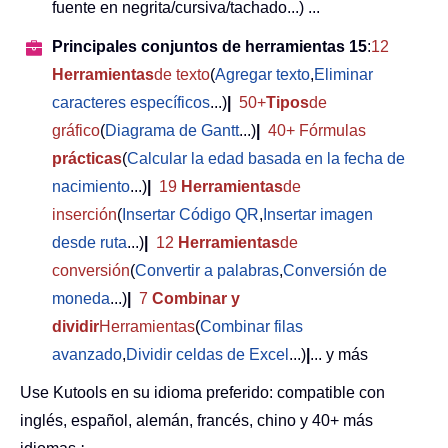
fuente en negrita/cursiva/tachado...) ...
Principales conjuntos de herramientas 15
:
12
Herramientas
de texto
(
Agregar texto
,
Eliminar
caracteres específicos
...)
|
50+
Tipos
de
gráfico
(
Diagrama de Gantt
...)
|
40+ Fórmulas
prácticas
(
Calcular la edad basada en la fecha de
nacimiento
...)
|
19
Herramientas
de
inserción
(
Insertar Código QR
,
Insertar imagen
desde ruta
...)
|
12
Herramientas
de
conversión
(
Convertir a palabras
,
Conversión de
moneda
...)
|
7
Combinar y
dividir
Herramientas
(
Combinar filas
avanzado
,
Dividir celdas de Excel
...)
|
... y más
Use Kutools en su idioma preferido: compatible con
inglés, español, alemán, francés, chino y 40+ más