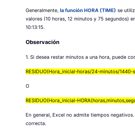
Generalmente,
la función HORA (TIME)
se utili
valores (10 horas, 12 minutos y 75 segundos) e
10:13:15.
Observación
1. Si desea restar minutos a una hora, puede c
RESIDUO(Hora_inicial-horas/24-minutos/1440-
O
RESIDUO(Hora_inicial-HORA(horas,minutos,segu
En general, Excel no admite tiempos negativos. 
correcta.