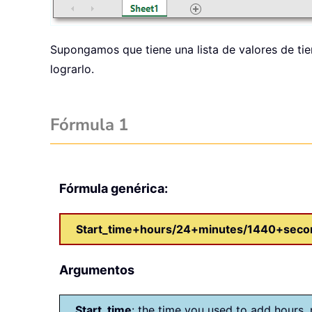
Supongamos que tiene una lista de valores de ti
lograrlo.
Fórmula 1
Fórmula genérica:
Start_time+hours/24+minutes/1440+sec
Argumentos
Start_time
: the time you used to add hours,