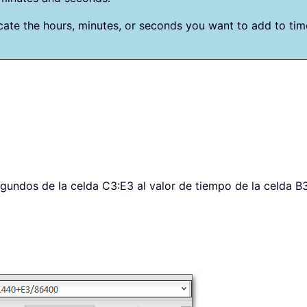
icate the hours, minutes, or seconds you want to add to t
undos de la celda C3:E3 al valor de tiempo de la celda B3, 