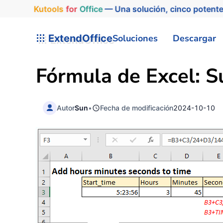
Kutools
for
Office
— Una solución, cinco potente
ExtendOffice
Soluciones
Descargar
Fórmula de Excel: S
Autor
Sun
•
Fecha de modificación
2024-10-10