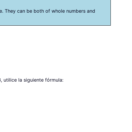
ime. They can be both of whole numbers and
utilice la siguiente fórmula: