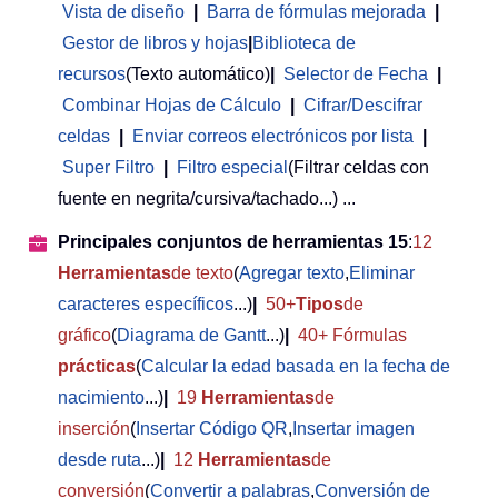
Vista de diseño
|
Barra de fórmulas mejorada
|
Gestor de libros y hojas
|
Biblioteca de
recursos
(Texto automático)
|
Selector de Fecha
|
Combinar Hojas de Cálculo
|
Cifrar/Descifrar
celdas
|
Enviar correos electrónicos por lista
|
Super Filtro
|
Filtro especial
(Filtrar celdas con
fuente en negrita/cursiva/tachado...) ...
Principales conjuntos de herramientas 15
:
12
Herramientas
de texto
(
Agregar texto
,
Eliminar
caracteres específicos
...)
|
50+
Tipos
de
gráfico
(
Diagrama de Gantt
...)
|
40+ Fórmulas
prácticas
(
Calcular la edad basada en la fecha de
nacimiento
...)
|
19
Herramientas
de
inserción
(
Insertar Código QR
,
Insertar imagen
desde ruta
...)
|
12
Herramientas
de
conversión
(
Convertir a palabras
,
Conversión de