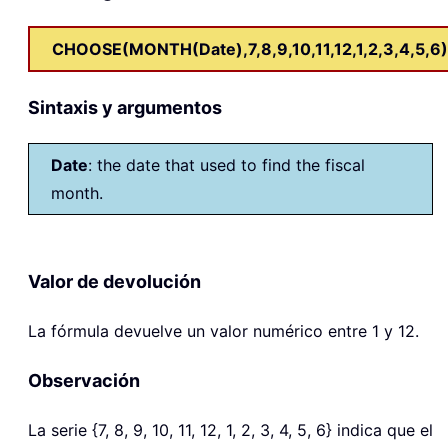
CHOOSE(MONTH(Date),7,8,9,10,11,12,1,2,3,4,5,6)
Sintaxis y argumentos
Date
: the date that used to find the fiscal
month.
Valor de devolución
La fórmula devuelve un valor numérico entre 1 y 12.
Observación
La serie {7, 8, 9, 10, 11, 12, 1, 2, 3, 4, 5, 6} indica que el