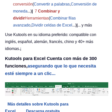
conversión
(
Convertir a palabras
,
Conversión de
moneda
...)
|
7
Combinar y
dividir
Herramientas
(
Combinar filas
avanzado
,
Dividir celdas de Excel
...)
|
... y más
Use Kutools en su idioma preferido: compatible con
inglés, español, alemán, francés, chino y 40+ más
idiomas.¡
Kutools para Excel Cuenta con más de 300
funciones,
asegurando que lo que necesita
esté siempre a un clic...
Más detalles sobre Kutools para
Excel...
Descarga gratuita