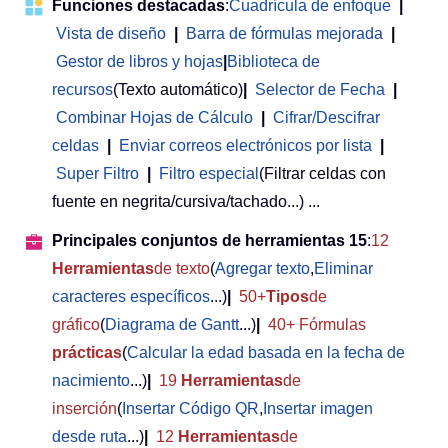
Funciones destacadas
:
Cuadrícula de enfoque
|
Vista de diseño
|
Barra de fórmulas mejorada
|
Gestor de libros y hojas
|
Biblioteca de
recursos
(Texto automático)
|
Selector de Fecha
|
Combinar Hojas de Cálculo
|
Cifrar/Descifrar
celdas
|
Enviar correos electrónicos por lista
|
Super Filtro
|
Filtro especial
(Filtrar celdas con
fuente en negrita/cursiva/tachado...) ...
Principales conjuntos de herramientas 15
:
12
Herramientas
de texto
(
Agregar texto
,
Eliminar
caracteres específicos
...)
|
50+
Tipos
de
gráfico
(
Diagrama de Gantt
...)
|
40+ Fórmulas
prácticas
(
Calcular la edad basada en la fecha de
nacimiento
...)
|
19
Herramientas
de
inserción
(
Insertar Código QR
,
Insertar imagen
desde ruta
...)
|
12
Herramientas
de