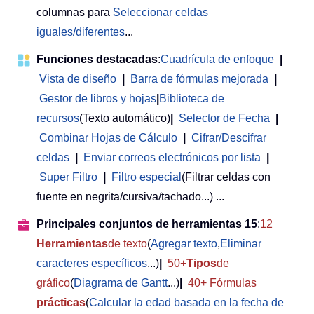
columnas para
Seleccionar celdas
iguales/diferentes
...
Funciones destacadas
:
Cuadrícula de enfoque
|
Vista de diseño
|
Barra de fórmulas mejorada
|
Gestor de libros y hojas
|
Biblioteca de
recursos
(Texto automático)
|
Selector de Fecha
|
Combinar Hojas de Cálculo
|
Cifrar/Descifrar
celdas
|
Enviar correos electrónicos por lista
|
Super Filtro
|
Filtro especial
(Filtrar celdas con
fuente en negrita/cursiva/tachado...) ...
Principales conjuntos de herramientas 15
:
12
Herramientas
de texto
(
Agregar texto
,
Eliminar
caracteres específicos
...)
|
50+
Tipos
de
gráfico
(
Diagrama de Gantt
...)
|
40+ Fórmulas
prácticas
(
Calcular la edad basada en la fecha de