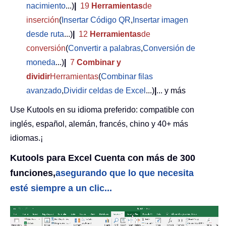
nacimiento
...)
|
19
Herramientas
de
inserción
(
Insertar Código QR
,
Insertar imagen
desde ruta
...)
|
12
Herramientas
de
conversión
(
Convertir a palabras
,
Conversión de
moneda
...)
|
7
Combinar y
dividir
Herramientas
(
Combinar filas
avanzado
,
Dividir celdas de Excel
...)
|
... y más
Use Kutools en su idioma preferido: compatible con
inglés, español, alemán, francés, chino y 40+ más
idiomas.¡
Kutools para Excel Cuenta con más de 300
funciones,
asegurando que lo que necesita
esté siempre a un clic...