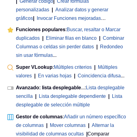
|
Generar código
|
Crear fórmulas
personalizadas
|
Analizar datos y generar
gráficos
|
Invocar Funciones mejoradas
…
Funciones populares
:
Buscar, resaltar o Marcar
duplicados
|
Eliminar filas en blanco
|
Combinar
Columnas o celdas sin perder datos
|
Redondeo
sin usar fórmulas
...
Super VLookup
:
Múltiples criterios
|
Múltiples
valores
|
En varias hojas
|
Coincidencia difusa
...
Avanzado: lista desplegable
...:
Lista desplegable
sencilla
|
Lista desplegable dependiente
|
Lista
desplegable de selección múltiple
Gestor de columnas
:
Añadir un número específico
de columnas
|
Mover columnas
|
Alternar la
visibilidad de columnas ocultas
|
Comparar