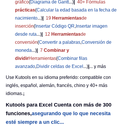
gráfico
(
Diagrama de Gantt
...)
|
40+ Fórmulas
prácticas
(
Calcular la edad basada en la fecha de
nacimiento
...)
|
19
Herramientas
de
inserción
(
Insertar Código QR
,
Insertar imagen
desde ruta
...)
|
12
Herramientas
de
conversión
(
Convertir a palabras
,
Conversión de
moneda
...)
|
7
Combinar y
dividir
Herramientas
(
Combinar filas
avanzado
,
Dividir celdas de Excel
...)
|
... y más
Use Kutools en su idioma preferido: compatible con
inglés, español, alemán, francés, chino y 40+ más
idiomas.¡
Kutools para Excel Cuenta con más de 300
funciones,
asegurando que lo que necesita
esté siempre a un clic...