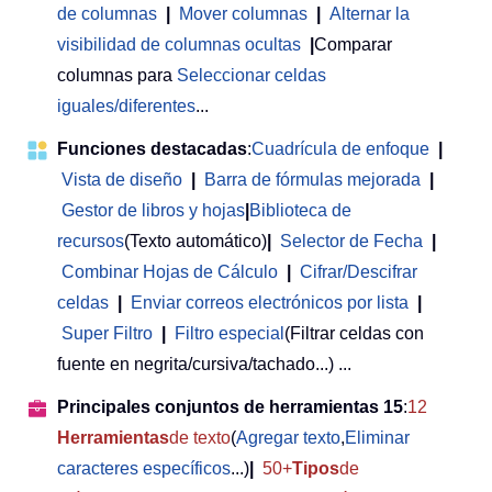
de columnas
|
Mover columnas
|
Alternar la
visibilidad de columnas ocultas
|
Comparar
columnas para
Seleccionar celdas
iguales/diferentes
...
Funciones destacadas
:
Cuadrícula de enfoque
|
Vista de diseño
|
Barra de fórmulas mejorada
|
Gestor de libros y hojas
|
Biblioteca de
recursos
(Texto automático)
|
Selector de Fecha
|
Combinar Hojas de Cálculo
|
Cifrar/Descifrar
celdas
|
Enviar correos electrónicos por lista
|
Super Filtro
|
Filtro especial
(Filtrar celdas con
fuente en negrita/cursiva/tachado...) ...
Principales conjuntos de herramientas 15
:
12
Herramientas
de texto
(
Agregar texto
,
Eliminar
caracteres específicos
...)
|
50+
Tipos
de