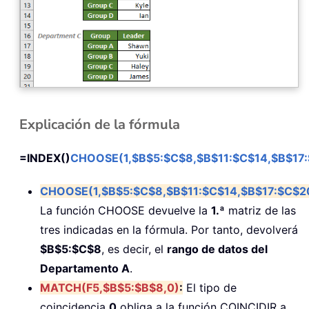
Explicación de la fórmula
=INDEX()
CHOOSE(1,$B$5:$C$8,$B$11:$C$14,$B$17
CHOOSE(1,$B$5:$C$8,$B$11:$C$14,$B$17:$C$2
La función CHOOSE devuelve la
1.ª
matriz de las
tres indicadas en la fórmula. Por tanto, devolverá
$B$5:$C$8
, es decir, el
rango de datos del
Departamento A
.
MATCH(F5,$B$5:$B$8,0)
:
El tipo de
coincidencia
0
obliga a la función COINCIDIR a