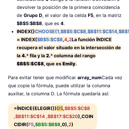
devolver la posición de la primera coincidencia
de
Grupo D
, el valor de la celda
F5
, en la matriz
$B$5:$B$8
, que es
4
.
INDEX()
CHOOSE(1,$B$5:$C$8,$B$11:$C$14,$B$
= INDEX(
$B$5:$C$8
,
4
,
2
La función ÍNDICE
recupera el valor situado en la intersección de
la
4.ª
fila y la
2.ª
columna del rango
$B$5:$C$8
, que es
Emily
.
Para evitar tener que modificar
array_num
Cada vez
que copie la fórmula, puede utilizar la columna
auxiliar, la columna D. La fórmula quedaría así:
=ÍNDICE(ELEGIR())
D5
,
$B$5:$C$8
,
$B$11:$C$14
,
$B$17:$C$20
),COIN
CIDIR(
F5
,
$B$5:$B$8
,0),
2
)