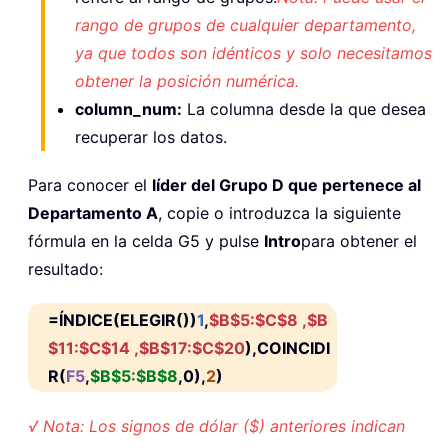
rango de grupos de cualquier departamento,
ya que todos son idénticos y solo necesitamos
obtener la posición numérica.
column_num:
La columna desde la que desea
recuperar los datos.
Para conocer el
líder del Grupo D que pertenece al
Departamento A
, copie o introduzca la siguiente
fórmula en la celda G5 y pulse
Intro
para obtener el
resultado:
=ÍNDICE(ELEGIR())
1
,
$B$5:$C$8
,
$B
$11:$C$14
,
$B$17:$C$20
),COINCIDI
R(
F5
,
$B$5:$B$8
,0),
2
)
√ Nota: Los signos de dólar ($) anteriores indican