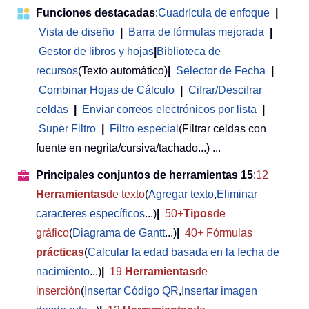
Funciones destacadas
:
Cuadrícula de enfoque
|
Vista de diseño
|
Barra de fórmulas mejorada
|
Gestor de libros y hojas
|
Biblioteca de
recursos
(Texto automático)
|
Selector de Fecha
|
Combinar Hojas de Cálculo
|
Cifrar/Descifrar
celdas
|
Enviar correos electrónicos por lista
|
Super Filtro
|
Filtro especial
(Filtrar celdas con
fuente en negrita/cursiva/tachado...) ...
Principales conjuntos de herramientas 15
:
12
Herramientas
de texto
(
Agregar texto
,
Eliminar
caracteres específicos
...)
|
50+
Tipos
de
gráfico
(
Diagrama de Gantt
...)
|
40+ Fórmulas
prácticas
(
Calcular la edad basada en la fecha de
nacimiento
...)
|
19
Herramientas
de
inserción
(
Insertar Código QR
,
Insertar imagen