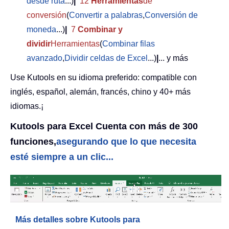
desde ruta
...)
|
12
Herramientas
de
conversión
(
Convertir a palabras
,
Conversión de
moneda
...)
|
7
Combinar y
dividir
Herramientas
(
Combinar filas
avanzado
,
Dividir celdas de Excel
...)
|
... y más
Use Kutools en su idioma preferido: compatible con
inglés, español, alemán, francés, chino y 40+ más
idiomas.¡
Kutools para Excel Cuenta con más de 300
funciones,
asegurando que lo que necesita
esté siempre a un clic...
Más detalles sobre Kutools para