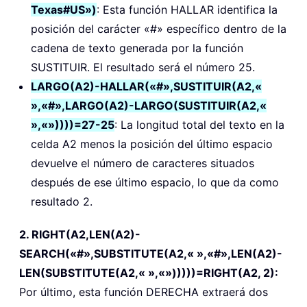
Texas#US»)
: Esta función HALLAR identifica la
posición del carácter «#» específico dentro de la
cadena de texto generada por la función
SUSTITUIR. El resultado será el número 25.
LARGO(A2)-HALLAR(«#»,SUSTITUIR(A2,«
»,«#»,LARGO(A2)-LARGO(SUSTITUIR(A2,«
»,«»))))=27-25
: La longitud total del texto en la
celda A2 menos la posición del último espacio
devuelve el número de caracteres situados
después de ese último espacio, lo que da como
resultado 2.
2. RIGHT(A2,LEN(A2)-
SEARCH(«#»,SUBSTITUTE(A2,« »,«#»,LEN(A2)-
LEN(SUBSTITUTE(A2,« »,«»)))))=RIGHT(A2, 2):
Por último, esta función DERECHA extraerá dos