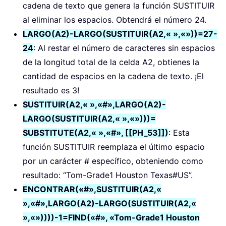
cadena de texto que genera la función SUSTITUIR
al eliminar los espacios. Obtendrá el número 24.
LARGO(A2)-LARGO(SUSTITUIR(A2,« »,«»))=27-
24
: Al restar el número de caracteres sin espacios
de la longitud total de la celda A2, obtienes la
cantidad de espacios en la cadena de texto. ¡El
resultado es 3!
SUSTITUIR(A2,« »,«#»,LARGO(A2)-
LARGO(SUSTITUIR(A2,« »,«»)))=
SUBSTITUTE(A2,« »,«#», [[PH_53]])
: Esta
función SUSTITUIR reemplaza el último espacio
por un carácter # específico, obteniendo como
resultado: “Tom-Grade1 Houston Texas#US”.
ENCONTRAR(«#»,SUSTITUIR(A2,«
»,«#»,LARGO(A2)-LARGO(SUSTITUIR(A2,«
»,«»))))-1=FIND(«#», «Tom-Grade1 Houston