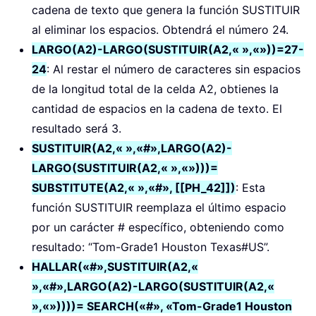
cadena de texto que genera la función SUSTITUIR
al eliminar los espacios. Obtendrá el número 24.
LARGO(A2)-LARGO(SUSTITUIR(A2,« »,«»))=27-
24
: Al restar el número de caracteres sin espacios
de la longitud total de la celda A2, obtienes la
cantidad de espacios en la cadena de texto. El
resultado será 3.
SUSTITUIR(A2,« »,«#»,LARGO(A2)-
LARGO(SUSTITUIR(A2,« »,«»)))=
SUBSTITUTE(A2,« »,«#», [[PH_42]])
: Esta
función SUSTITUIR reemplaza el último espacio
por un carácter # específico, obteniendo como
resultado: “Tom-Grade1 Houston Texas#US”.
HALLAR(«#»,SUSTITUIR(A2,«
»,«#»,LARGO(A2)-LARGO(SUSTITUIR(A2,«
»,«»))))= SEARCH(«#», «Tom-Grade1 Houston