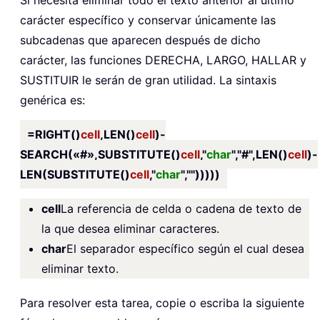
Si necesita eliminar todo el texto anterior al último
carácter específico y conservar únicamente las
subcadenas que aparecen después de dicho
carácter, las funciones DERECHA, LARGO, HALLAR y
SUSTITUIR le serán de gran utilidad. La sintaxis
genérica es:
=RIGHT()
cell
,LEN()
cell
)-
SEARCH(«#»,SUBSTITUTE()
cell
,"
char
","#",LEN()
cell
)-
LEN(SUBSTITUTE()
cell
,"
char
","")))))
cell
La referencia de celda o cadena de texto de
la que desea eliminar caracteres.
char
El separador específico según el cual desea
eliminar texto.
Para resolver esta tarea, copie o escriba la siguiente