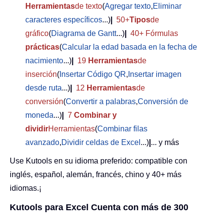
Herramientas
de texto
(
Agregar texto
,
Eliminar
caracteres específicos
...)
|
50+
Tipos
de
gráfico
(
Diagrama de Gantt
...)
|
40+ Fórmulas
prácticas
(
Calcular la edad basada en la fecha de
nacimiento
...)
|
19
Herramientas
de
inserción
(
Insertar Código QR
,
Insertar imagen
desde ruta
...)
|
12
Herramientas
de
conversión
(
Convertir a palabras
,
Conversión de
moneda
...)
|
7
Combinar y
dividir
Herramientas
(
Combinar filas
avanzado
,
Dividir celdas de Excel
...)
|
... y más
Use Kutools en su idioma preferido: compatible con
inglés, español, alemán, francés, chino y 40+ más
idiomas.¡
Kutools para Excel Cuenta con más de 300