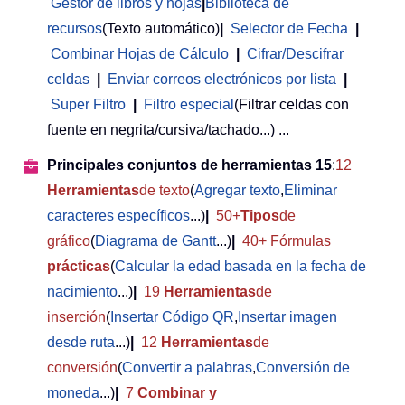
Gestor de libros y hojas
|
Biblioteca de
recursos
(Texto automático)
|
Selector de Fecha
|
Combinar Hojas de Cálculo
|
Cifrar/Descifrar
celdas
|
Enviar correos electrónicos por lista
|
Super Filtro
|
Filtro especial
(Filtrar celdas con
fuente en negrita/cursiva/tachado...) ...
Principales conjuntos de herramientas 15
:
12
Herramientas
de texto
(
Agregar texto
,
Eliminar
caracteres específicos
...)
|
50+
Tipos
de
gráfico
(
Diagrama de Gantt
...)
|
40+ Fórmulas
prácticas
(
Calcular la edad basada en la fecha de
nacimiento
...)
|
19
Herramientas
de
inserción
(
Insertar Código QR
,
Insertar imagen
desde ruta
...)
|
12
Herramientas
de
conversión
(
Convertir a palabras
,
Conversión de
moneda
...)
|
7
Combinar y