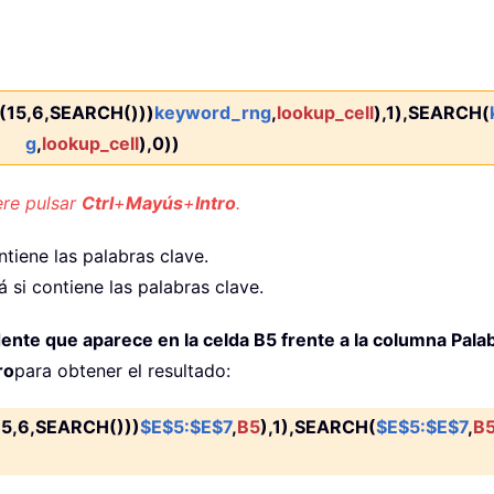
15,6,SEARCH()))
keyword_rng
,
lookup_cell
),1),SEARCH(
g
,
lookup_cell
),0))
ere pulsar
Ctrl
+
Mayús
+
Intro
.
tiene las palabras clave.
 si contiene las palabras clave.
dente que aparece en la celda B5 frente a la columna Pala
ro
para obtener el resultado:
,6,SEARCH()))
$E$5:$E$7
,
B5
),1),SEARCH(
$E$5:$E$7
,
B